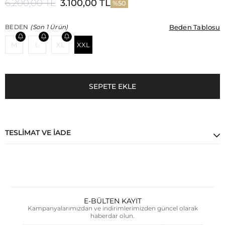
6.200,00 TL
3.100,00 TL
50
Beden Tablosu
Beden Tablosu
BEDEN
(Son 1 Ürün)
M
L
XL
XXL
TESLIMAT VE İADE
E-BÜLTEN KAYIT
Kampanyalarımızdan ve indirimlerimizden güncel olarak
haberdar olun.