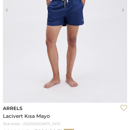
‹
›
ARRELS
Lacivert Kısa Mayo
Stok Kodu
(SS2500000675_DX7)