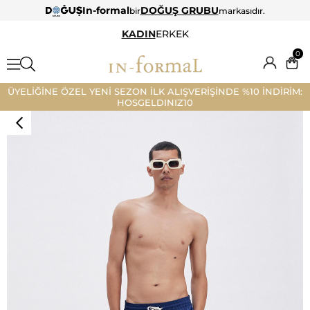
In-formal
DOĞUŞ GRUBU
bir
markasıdır.
KADIN
ERKEK
0
ÜYELİĞİNE ÖZEL YENİ SEZON İLK ALIŞVERİŞİNDE %10 İNDİRİM:
HOSGELDINIZ10