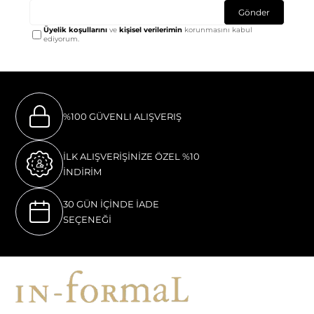
Gönder
Üyelik koşullarını
ve
kişisel verilerimin
korunmasını kabul
ediyorum.
%100 GÜVENLI ALIŞVERIŞ
İLK ALIŞVERİŞİNİZE ÖZEL %10
İNDİRİM
30 GÜN İÇİNDE İADE
SEÇENEĞİ