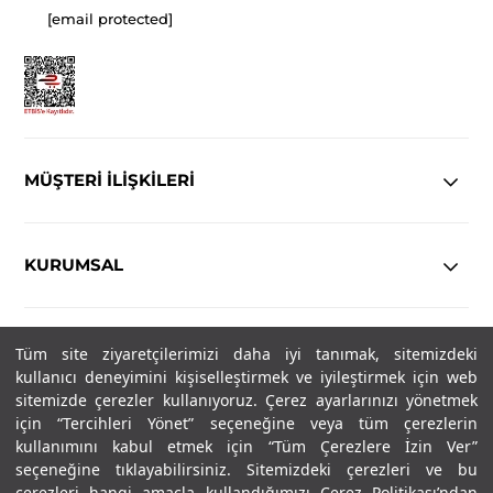
[email protected]
MÜŞTERİ İLİŞKİLERİ
KURUMSAL
YASAL
Tüm site ziyaretçilerimizi daha iyi tanımak, sitemizdeki
kullanıcı deneyimini kişiselleştirmek ve iyileştirmek için web
sitemizde çerezler kullanıyoruz. Çerez ayarlarınızı yönetmek
Copyright© 2025
IN-FORMAL
Tüm hakları saklıdır.
için “Tercihleri Yönet” seçeneğine veya tüm çerezlerin
kullanımını kabul etmek için “Tüm Çerezlere İzin Ver”
seçeneğine tıklayabilirsiniz. Sitemizdeki çerezleri ve bu
SOSYAL MEDYA
çerezleri hangi amaçla kullandığımızı Çerez Politikası’ndan