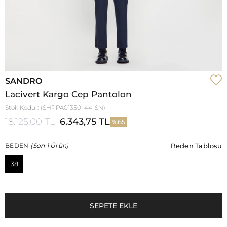
SANDRO
Lacivert Kargo Cep Pantolon
Stok Kodu
(SHPPA01350_44-SN)
18.125,00 TL
6.343,75 TL
65
Beden Tablosu
Beden Tablosu
BEDEN
(Son 1 Ürün)
38