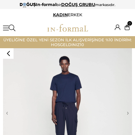
In-formal
DOĞUŞ GRUBU
bir
markasıdır.
KADIN
ERKEK
0
ÜYELİĞİNE ÖZEL YENİ SEZON İLK ALIŞVERİŞİNDE %10 İNDİRİM:
HOSGELDINIZ10
‹
›