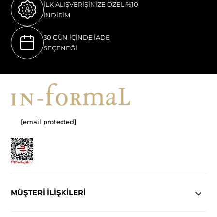
İLK ALIŞVERİŞİNİZE ÖZEL %10
İNDİRİM
30 GÜN İÇİNDE İADE
SEÇENEĞİ
[email protected]
MÜŞTERİ İLİŞKİLERİ