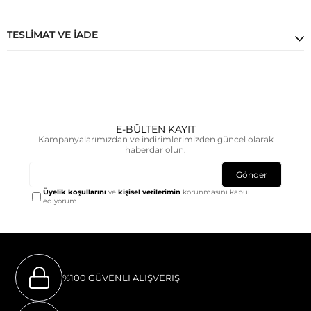
TESLIMAT VE İADE
E-BÜLTEN KAYIT
Kampanyalarımızdan ve indirimlerimizden güncel olarak
haberdar olun.
Gönder
Üyelik koşullarını
ve
kişisel verilerimin
korunmasını kabul
ediyorum.
%100 GÜVENLI ALIŞVERIŞ