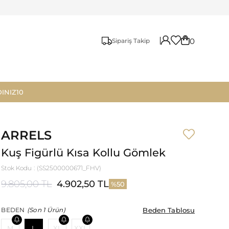
0
Sipariş Takip
INIZ10
ARRELS
Kuş Figürlü Kısa Kollu Gömlek
Stok Kodu
(SS2500000671_FHV)
9.805,00 TL
4.902,50 TL
50
Beden Tablosu
Beden Tablosu
BEDEN
(Son 1 Ürün)
M
L
XL
XXL