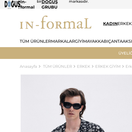
In-
bir
DOĞUŞ
markasıdır.
formal
GRUBU
KADIN
ERKEK
TÜM ÜRÜNLER
MARKALAR
GİYİM
AYAKKABI
ÇANTA
AKS
ÜYELİ
Anasayfa
TÜM ÜRÜNLER
ERKEK
ERKEK GİYİM
Er