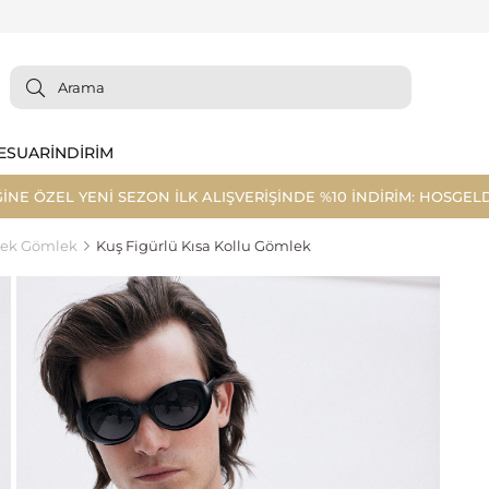
ESUAR
İNDİRİM
ĞİNE ÖZEL YENİ SEZON İLK ALIŞVERİŞİNDE %10 İNDİRİM: HOSGELD
kek Gömlek
Kuş Figürlü Kısa Kollu Gömlek