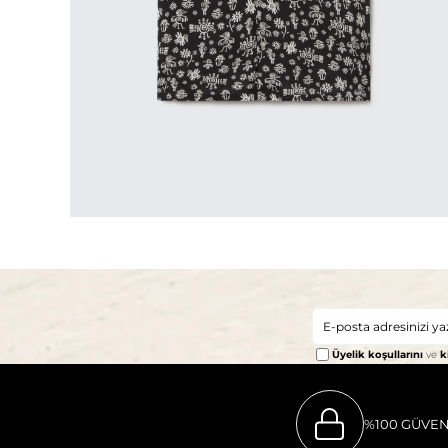
Üyelik koşullarını
ve
k
%100 GÜVEN