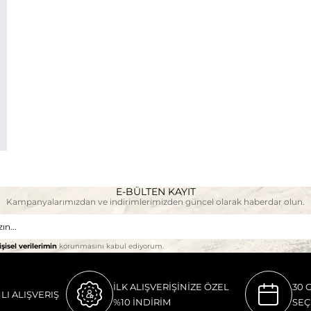
E-BÜLTEN KAYIT
Kampanyalarımızdan ve indirimlerimizden güncel olarak haberdar olun.
işisel verilerimin
korunmasını kabul ediyorum.
İLK ALIŞVERİŞİNİZE ÖZEL
30 
LI ALIŞVERIŞ
%10 İNDİRİM
SEÇ