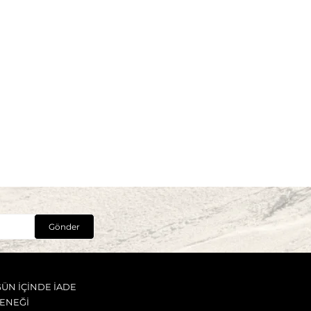
Gönder
GÜN İÇİNDE İADE
ENEĞİ