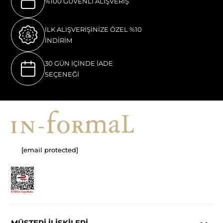
%100 GÜVENLI ALIŞVERIŞ
İLK ALIŞVERİŞİNİZE ÖZEL %10
İNDİRİM
30 GÜN İÇİNDE İADE
SEÇENEĞİ
[email protected]
MÜŞTERİ İLİŞKİLERİ