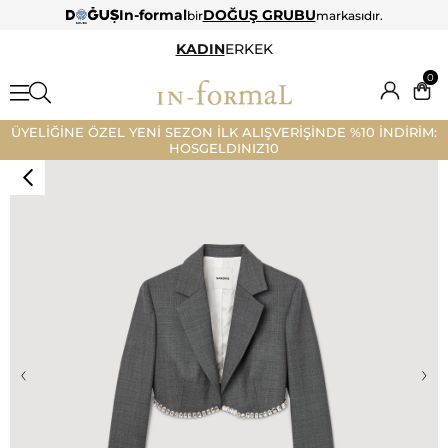
In-formal
DOĞUŞ GRUBU
bir
markasıdır.
KADIN
ERKEK
0
ÜYELİĞİNE ÖZEL YENİ SEZON İLK ALIŞVERİŞİNDE %10 İNDİRİM:
HOSGELDINIZ10
‹
›