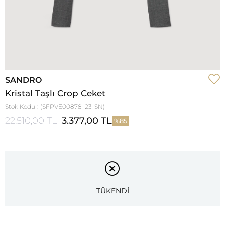
SANDRO
Kristal Taşlı Crop Ceket
Stok Kodu
(SFPVE00878_23-SN)
22.510,00 TL
3.377,00 TL
85
TÜKENDİ