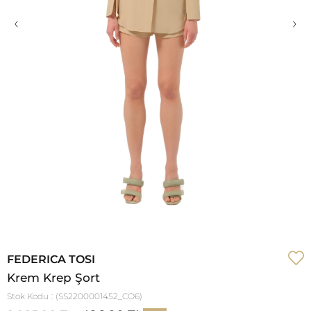
‹
›
FEDERICA TOSI
Krem Krep Şort
Stok Kodu
(SS2200001452_CO6)