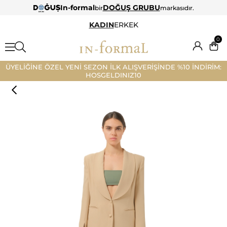
In-formal
DOĞUŞ GRUBU
bir
markasıdır.
KADIN
ERKEK
0
ÜYELİĞİNE ÖZEL YENİ SEZON İLK ALIŞVERİŞİNDE %10 İNDİRİM:
HOSGELDINIZ10