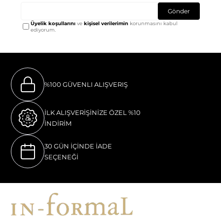
Gönder
Üyelik koşullarını
ve
kişisel verilerimin
korunmasını kabul
ediyorum.
%100 GÜVENLI ALIŞVERIŞ
İLK ALIŞVERİŞİNİZE ÖZEL %10
İNDİRİM
30 GÜN İÇİNDE İADE
SEÇENEĞİ