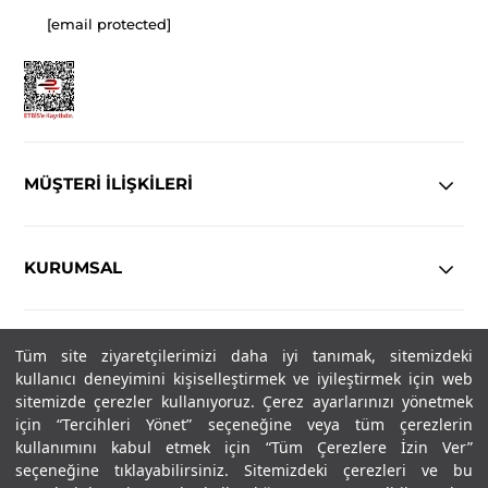
[email protected]
MÜŞTERİ İLİŞKİLERİ
KURUMSAL
YASAL
Tüm site ziyaretçilerimizi daha iyi tanımak, sitemizdeki
kullanıcı deneyimini kişiselleştirmek ve iyileştirmek için web
Copyright© 2025
IN-FORMAL
Tüm hakları saklıdır.
sitemizde çerezler kullanıyoruz. Çerez ayarlarınızı yönetmek
için “Tercihleri Yönet” seçeneğine veya tüm çerezlerin
kullanımını kabul etmek için “Tüm Çerezlere İzin Ver”
seçeneğine tıklayabilirsiniz. Sitemizdeki çerezleri ve bu
SOSYAL MEDYA