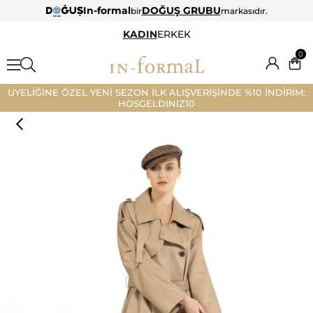
In-formal
DOĞUŞ GRUBU
bir
markasıdır.
KADIN
ERKEK
0
ÜYELİĞİNE ÖZEL YENİ SEZON İLK ALIŞVERİŞİNDE %10 İNDİRİM:
HOSGELDINIZ10