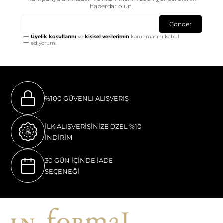
haberdar olun.
Gönder
Üyelik koşullarını
ve
kişisel verilerimin
korunmasını kabul
ediyorum.
%100 GÜVENLI ALIŞVERIŞ
İLK ALIŞVERİŞİNİZE ÖZEL %10
İNDİRİM
30 GÜN İÇİNDE İADE
SEÇENEĞİ