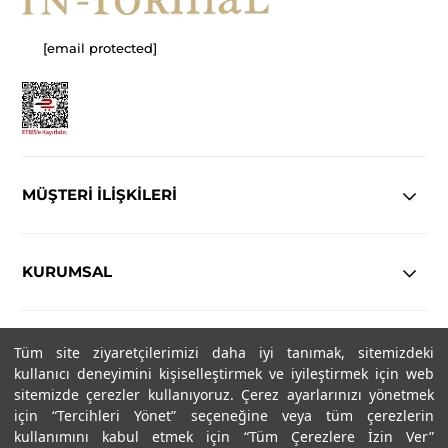
[email protected]
MÜŞTERİ İLİŞKİLERİ
KURUMSAL
YASAL
Tüm site ziyaretçilerimizi daha iyi tanımak, sitemizdeki
kullanıcı deneyimini kişiselleştirmek ve iyileştirmek için web
Copyright© 2025
IN-FORMAL
Tüm hakları saklıdır.
sitemizde çerezler kullanıyoruz. Çerez ayarlarınızı yönetmek
için “Tercihleri Yönet” seçeneğine veya tüm çerezlerin
kullanımını kabul etmek için “Tüm Çerezlere İzin Ver”