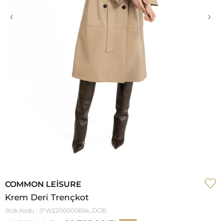
‹
›
COMMON LEISURE
Krem Deri Trençkot
Stok Kodu
(FW2200000694_DC8)