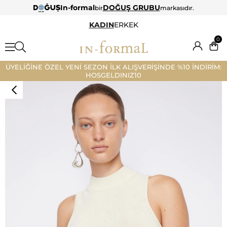
In-formal
DOĞUŞ GRUBU
bir
markasıdır.
KADIN
ERKEK
0
ÜYELİĞİNE ÖZEL YENİ SEZON İLK ALIŞVERİŞİNDE %10 İNDİRİM:
HOSGELDINIZ10