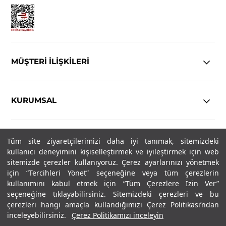
MÜŞTERİ İLİŞKİLERİ
KURUMSAL
YASAL
Tüm site ziyaretçilerimizi daha iyi tanımak, sitemizdeki
kullanıcı deneyimini kişiselleştirmek ve iyileştirmek için web
Copyright© 2025
IN-FORMAL
Tüm hakları saklıdır.
sitemizde çerezler kullanıyoruz. Çerez ayarlarınızı yönetmek
için “Tercihleri Yönet” seçeneğine veya tüm çerezlerin
kullanımını kabul etmek için “Tüm Çerezlere İzin Ver”
seçeneğine tıklayabilirsiniz. Sitemizdeki çerezleri ve bu
SOSYAL MEDYA
çerezleri hangi amaçla kullandığımızı Çerez Politikası’ndan
inceleyebilirsiniz.
Çerez Politikamızı inceleyin