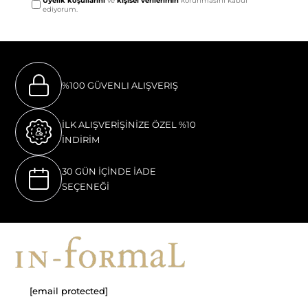
Üyelik koşullarını
ve
kişisel verilerimin
korunmasını kabul
ediyorum.
%100 GÜVENLI ALIŞVERIŞ
İLK ALIŞVERİŞİNİZE ÖZEL %10
İNDİRİM
30 GÜN İÇİNDE İADE
SEÇENEĞİ
[email protected]