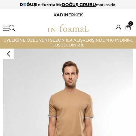
In-formal
DOĞUŞ GRUBU
bir
markasıdır.
KADIN
ERKEK
0
ÜYELİĞİNE ÖZEL YENİ SEZON İLK ALIŞVERİŞİNDE %10 İNDİRİM:
HOSGELDINIZ10