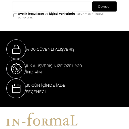
Gönder
Üyelik koşullarını
ve
kişisel verilerimin
korunmasını kabul
ediyorum.
%100 GÜVENLI ALIŞVERIŞ
İLK ALIŞVERİŞİNİZE ÖZEL %10
İNDİRİM
30 GÜN İÇİNDE İADE
SEÇENEĞİ