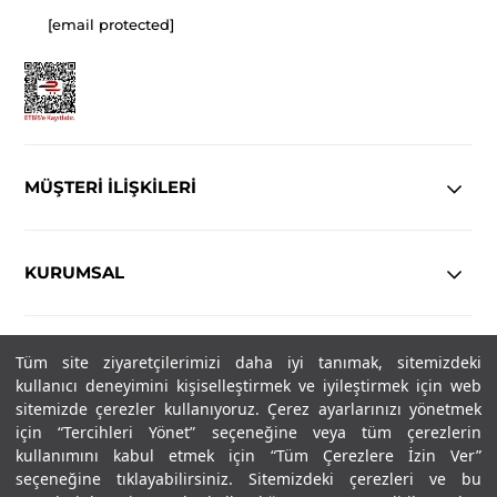
[email protected]
MÜŞTERİ İLİŞKİLERİ
KURUMSAL
YASAL
Tüm site ziyaretçilerimizi daha iyi tanımak, sitemizdeki
kullanıcı deneyimini kişiselleştirmek ve iyileştirmek için web
Copyright© 2025
IN-FORMAL
Tüm hakları saklıdır.
sitemizde çerezler kullanıyoruz. Çerez ayarlarınızı yönetmek
için “Tercihleri Yönet” seçeneğine veya tüm çerezlerin
kullanımını kabul etmek için “Tüm Çerezlere İzin Ver”
seçeneğine tıklayabilirsiniz. Sitemizdeki çerezleri ve bu
SOSYAL MEDYA