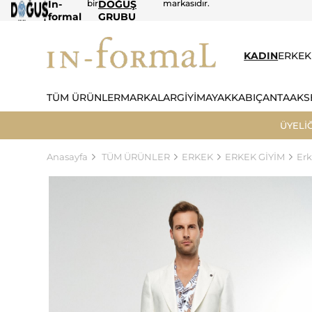
In-
bir
DOĞUŞ
markasıdır.
formal
GRUBU
KADIN
ERKEK
TÜM ÜRÜNLER
MARKALAR
GİYİM
AYAKKABI
ÇANTA
AKS
ÜYELİ
Anasayfa
TÜM ÜRÜNLER
ERKEK
ERKEK GİYİM
Erk