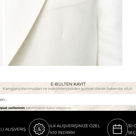
E-BÜLTEN KAYIT
Kampanyalarımızdan ve indirimlerimizden güncel olarak haberdar olun.
işisel verilerimin
korunmasını kabul ediyorum.
İLK ALIŞVERİŞİNİZE ÖZEL
30 
LI ALIŞVERIŞ
%10 İNDİRİM
SEÇ