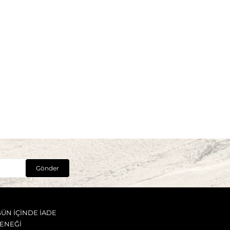
Gönder
GÜN İÇİNDE İADE
ENEĞİ