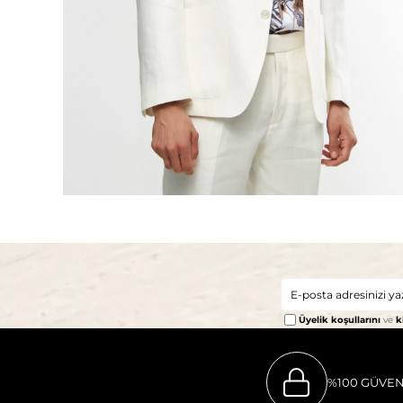
Üyelik koşullarını
ve
k
%100 GÜVEN