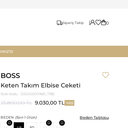
0
Sipariş Takip
INIZ10
BOSS
Keten Takım Elbise Ceketi
Stok Kodu
(SS2400001661_T98)
25.800,00 TL
9.030,00 TL
65
Beden Tablosu
Beden Tablosu
BEDEN
(Son 1 Ürün)
46
48
50
52
54