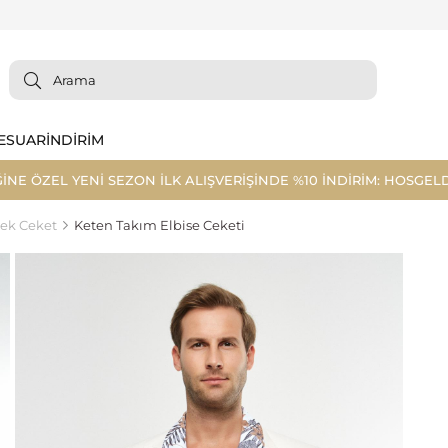
ESUAR
İNDİRİM
ĞİNE ÖZEL YENİ SEZON İLK ALIŞVERİŞİNDE %10 İNDİRİM: HOSGELD
ek Ceket
Keten Takım Elbise Ceketi