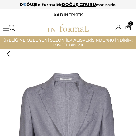
In-formal
DOĞUŞ GRUBU
bir
markasıdır.
KADIN
ERKEK
0
ÜYELİĞİNE ÖZEL YENİ SEZON İLK ALIŞVERİŞİNDE %10 İNDİRİM:
HOSGELDINIZ10