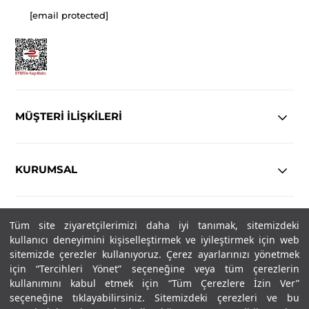
[email protected]
MÜŞTERİ İLİŞKİLERİ
KURUMSAL
YASAL
Tüm site ziyaretçilerimizi daha iyi tanımak, sitemizdeki
kullanıcı deneyimini kişiselleştirmek ve iyileştirmek için web
Copyright© 2025
IN-FORMAL
Tüm hakları saklıdır.
sitemizde çerezler kullanıyoruz. Çerez ayarlarınızı yönetmek
için “Tercihleri Yönet” seçeneğine veya tüm çerezlerin
kullanımını kabul etmek için “Tüm Çerezlere İzin Ver”
seçeneğine tıklayabilirsiniz. Sitemizdeki çerezleri ve bu
SOSYAL MEDYA