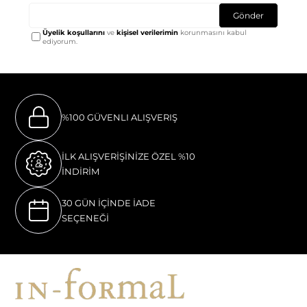
Gönder
Üyelik koşullarını
ve
kişisel verilerimin
korunmasını kabul
ediyorum.
%100 GÜVENLI ALIŞVERIŞ
İLK ALIŞVERİŞİNİZE ÖZEL %10
İNDİRİM
30 GÜN İÇİNDE İADE
SEÇENEĞİ