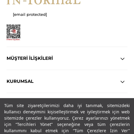
[email protected]
MÜŞTERİ İLİŞKİLERİ
KURUMSAL
YASAL
Tüm site ziyaretçilerimizi daha iyi tanımak, sitemizdeki
kullanıcı deneyimini kişiselleştirmek ve iyileştirmek için web
Copyright© 2025
IN-FORMAL
Tüm hakları saklıdır.
sitemizde çerezler kullanıyoruz. Çerez ayarlarınızı yönetmek
için “Tercihleri Yönet” seçeneğine veya tüm çerezlerin
kullanımını kabul etmek için “Tüm Çerezlere İzin Ver”