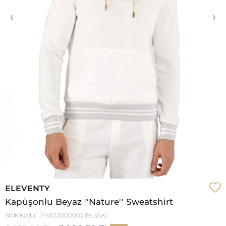
‹
›
ELEVENTY
Kapüşonlu Beyaz ''Nature'' Sweatshirt
Stok Kodu
(FW2200000239_45K)