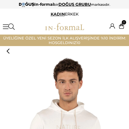
In-formal
DOĞUŞ GRUBU
bir
markasıdır.
KADIN
ERKEK
0
ÜYELİĞİNE ÖZEL YENİ SEZON İLK ALIŞVERİŞİNDE %10 İNDİRİM:
HOSGELDINIZ10