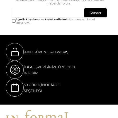
haberdar olun.
Gönder
Üyelik koşullarını
ve
kişisel verilerimin
korunmasını kabul
ediyorum.
%100 GÜVENLI ALIŞVERIŞ
İLK ALIŞVERİŞİNİZE ÖZEL %10
İNDİRİM
30 GÜN İÇİNDE İADE
SEÇENEĞİ