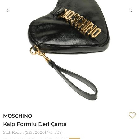
‹
›
MOSCHINO
Kalp Formlu Deri Çanta
Stok Kodu
(SS2300001773_5B9)