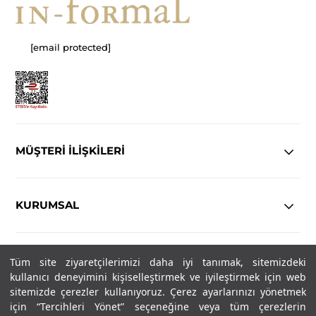
[email protected]
MÜŞTERİ İLİŞKİLERİ
KURUMSAL
YASAL
Tüm site ziyaretçilerimizi daha iyi tanımak, sitemizdeki
kullanıcı deneyimini kişiselleştirmek ve iyileştirmek için web
Copyright© 2025
IN-FORMAL
Tüm hakları saklıdır.
sitemizde çerezler kullanıyoruz. Çerez ayarlarınızı yönetmek
için “Tercihleri Yönet” seçeneğine veya tüm çerezlerin