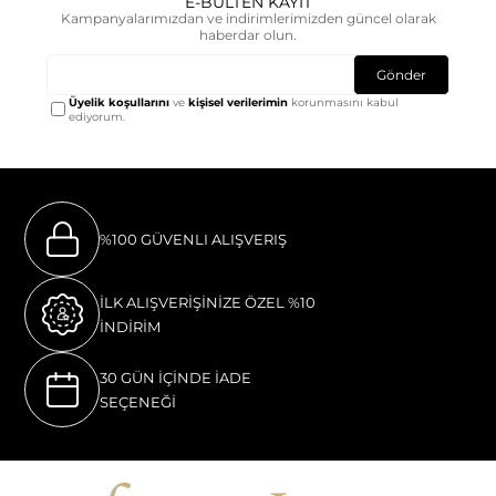
E-BÜLTEN KAYIT
Kampanyalarımızdan ve indirimlerimizden güncel olarak
haberdar olun.
Gönder
Üyelik koşullarını
ve
kişisel verilerimin
korunmasını kabul
ediyorum.
%100 GÜVENLI ALIŞVERIŞ
İLK ALIŞVERİŞİNİZE ÖZEL %10
İNDİRİM
30 GÜN İÇİNDE İADE
SEÇENEĞİ