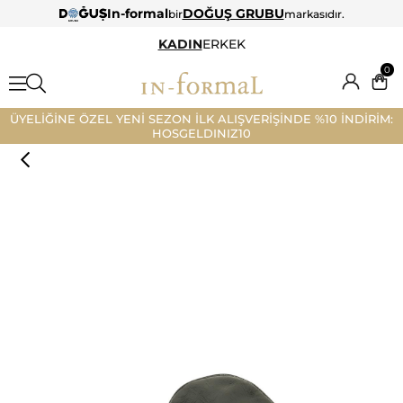
In-formal
DOĞUŞ GRUBU
bir
markasıdır.
KADIN
ERKEK
0
ÜYELİĞİNE ÖZEL YENİ SEZON İLK ALIŞVERİŞİNDE %10 İNDİRİM:
HOSGELDINIZ10