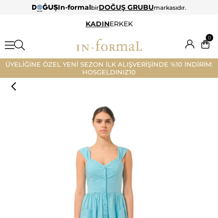
In-formal
DOĞUŞ GRUBU
bir
markasıdır.
KADIN
ERKEK
0
ÜYELİĞİNE ÖZEL YENİ SEZON İLK ALIŞVERİŞİNDE %10 İNDİRİM:
HOSGELDINIZ10