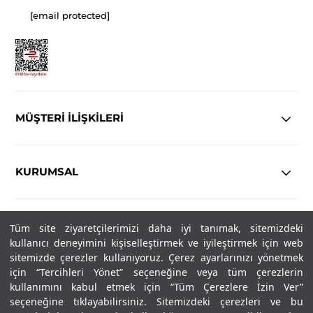
[email protected]
MÜŞTERİ İLİŞKİLERİ
KURUMSAL
YASAL
Tüm site ziyaretçilerimizi daha iyi tanımak, sitemizdeki
kullanıcı deneyimini kişiselleştirmek ve iyileştirmek için web
Copyright© 2025
IN-FORMAL
Tüm hakları saklıdır.
sitemizde çerezler kullanıyoruz. Çerez ayarlarınızı yönetmek
için “Tercihleri Yönet” seçeneğine veya tüm çerezlerin
kullanımını kabul etmek için “Tüm Çerezlere İzin Ver”
seçeneğine tıklayabilirsiniz. Sitemizdeki çerezleri ve bu
SOSYAL MEDYA