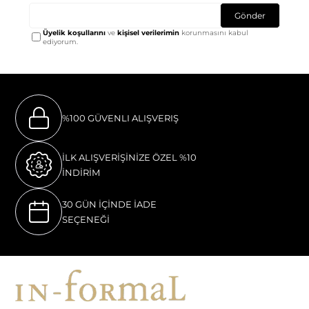
Gönder
Üyelik koşullarını
ve
kişisel verilerimin
korunmasını kabul
ediyorum.
%100 GÜVENLI ALIŞVERIŞ
İLK ALIŞVERİŞİNİZE ÖZEL %10
İNDİRİM
30 GÜN İÇİNDE İADE
SEÇENEĞİ