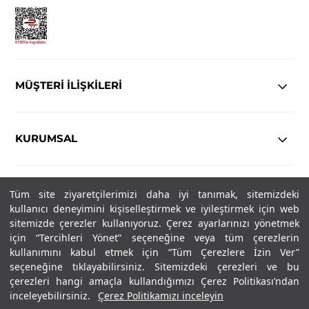
MÜŞTERİ İLİŞKİLERİ
KURUMSAL
YASAL
Tüm site ziyaretçilerimizi daha iyi tanımak, sitemizdeki
kullanıcı deneyimini kişiselleştirmek ve iyileştirmek için web
Copyright© 2025
IN-FORMAL
Tüm hakları saklıdır.
sitemizde çerezler kullanıyoruz. Çerez ayarlarınızı yönetmek
için “Tercihleri Yönet” seçeneğine veya tüm çerezlerin
kullanımını kabul etmek için “Tüm Çerezlere İzin Ver”
seçeneğine tıklayabilirsiniz. Sitemizdeki çerezleri ve bu
SOSYAL MEDYA
çerezleri hangi amaçla kullandığımızı Çerez Politikası’ndan
inceleyebilirsiniz.
Çerez Politikamızı inceleyin