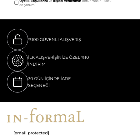
Üyelik koşullarını
ve
kişisel verilerimin
korunmasını kabul
ediyorum.
%100 GÜVENLI ALIŞVERIŞ
İLK ALIŞVERİŞİNİZE ÖZEL %10
İNDİRİM
30 GÜN İÇİNDE İADE
SEÇENEĞİ
[email protected]