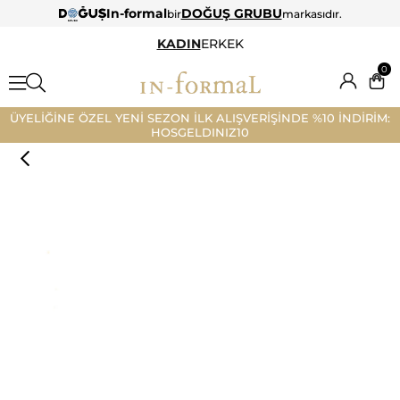
In-formal
DOĞUŞ GRUBU
bir
markasıdır.
KADIN
ERKEK
0
ÜYELİĞİNE ÖZEL YENİ SEZON İLK ALIŞVERİŞİNDE %10 İNDİRİM:
HOSGELDINIZ10