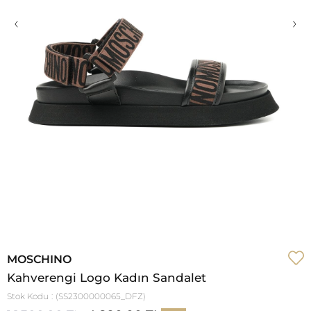
‹
›
MOSCHINO
Kahverengi Logo Kadın Sandalet
Stok Kodu
(SS2300000065_DFZ)