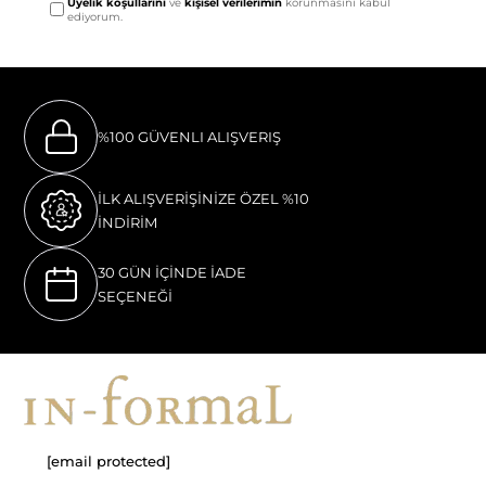
Üyelik koşullarını
ve
kişisel verilerimin
korunmasını kabul
ediyorum.
%100 GÜVENLI ALIŞVERIŞ
İLK ALIŞVERİŞİNİZE ÖZEL %10
İNDİRİM
30 GÜN İÇİNDE İADE
SEÇENEĞİ
[email protected]