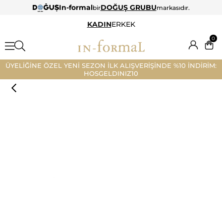
In-formal
DOĞUŞ GRUBU
bir
markasıdır.
KADIN
ERKEK
0
ÜYELİĞİNE ÖZEL YENİ SEZON İLK ALIŞVERİŞİNDE %10 İNDİRİM:
HOSGELDINIZ10