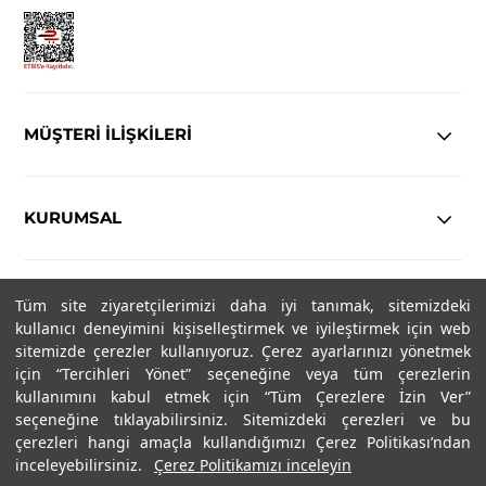
MÜŞTERİ İLİŞKİLERİ
KURUMSAL
YASAL
Tüm site ziyaretçilerimizi daha iyi tanımak, sitemizdeki
kullanıcı deneyimini kişiselleştirmek ve iyileştirmek için web
Copyright© 2025
IN-FORMAL
Tüm hakları saklıdır.
sitemizde çerezler kullanıyoruz. Çerez ayarlarınızı yönetmek
için “Tercihleri Yönet” seçeneğine veya tüm çerezlerin
kullanımını kabul etmek için “Tüm Çerezlere İzin Ver”
seçeneğine tıklayabilirsiniz. Sitemizdeki çerezleri ve bu
SOSYAL MEDYA
çerezleri hangi amaçla kullandığımızı Çerez Politikası’ndan
inceleyebilirsiniz.
Çerez Politikamızı inceleyin