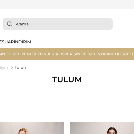
ESUAR
İNDİRİM
ĞİNE ÖZEL YENİ SEZON İLK ALIŞVERİŞİNDE %10 İNDİRİM: HOSGELD
Giyim
Tulum
TULUM