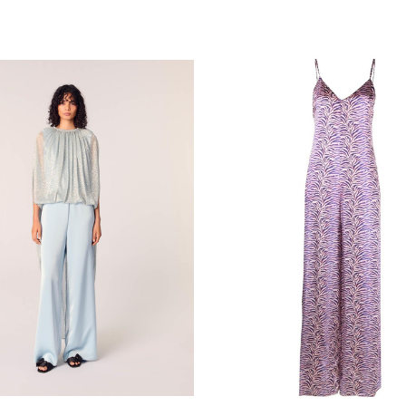
34
36
38
40
42
0
I
II