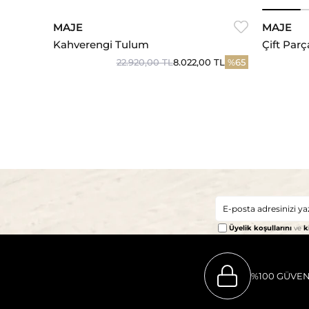
MAJE
MAJE
Çift Par
Kahverengi Tulum
22.920,00 TL
8.022,00 TL
%65
Üyelik koşullarını
ve
k
%100 GÜVEN