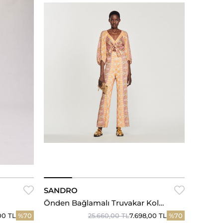
34
36
38
SANDRO
Önden Bağlamalı Truvakar Kol
Tulum
00 TL
%70
25.660,00 TL
7.698,00 TL
%70