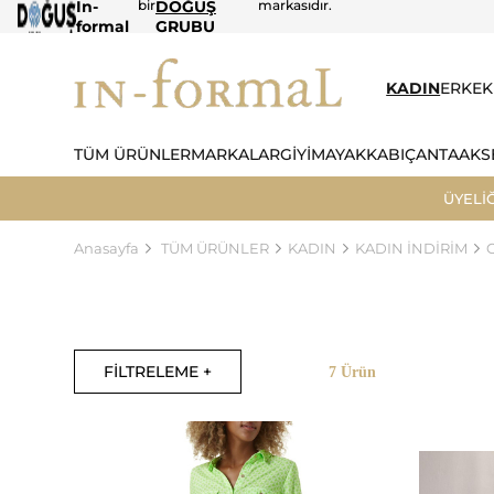
In-
bir
DOĞUŞ
markasıdır.
formal
GRUBU
KADIN
ERKEK
TÜM ÜRÜNLER
MARKALAR
GİYİM
AYAKKABI
ÇANTA
AKS
ÜYELİ
Anasayfa
TÜM ÜRÜNLER
KADIN
KADIN İNDİRİM
FİLTRELEME +
7 Ürün