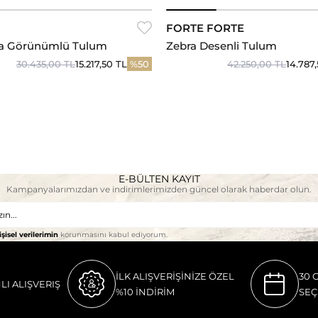
FORTE FORTE
ça Görünümlü Tulum
Zebra Desenli Tulum
30.435,00 TL
15.217,50 TL
%50
42.250,00 TL
14.787
E-BÜLTEN KAYIT
Kampanyalarımızdan ve indirimlerimizden güncel olarak haberdar olun.
işisel verilerimin
korunmasını kabul ediyorum.
İLK ALIŞVERİŞİNİZE ÖZEL
30 
LI ALIŞVERIŞ
%10 İNDİRİM
SEÇ