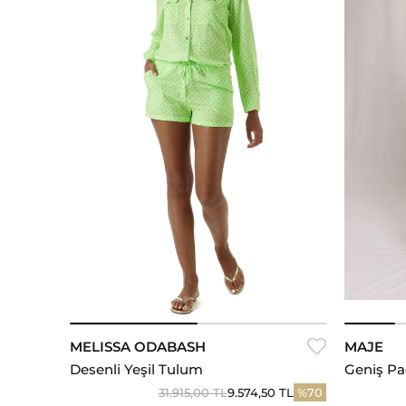
XS
S
M
MELISSA ODABASH
MAJE
Desenli Yeşil Tulum
Geniş P
Tulum
31.915,00 TL
9.574,50 TL
%70