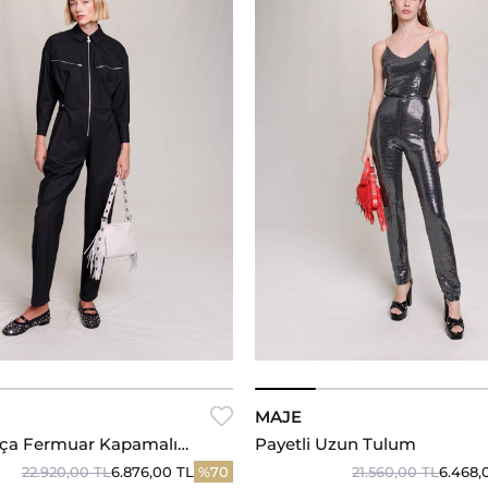
34
36
38
40
34
36
38
40
MAJE
aça Fermuar Kapamalı
Payetli Uzun Tulum
22.920,00 TL
6.876,00 TL
%70
21.560,00 TL
6.468,