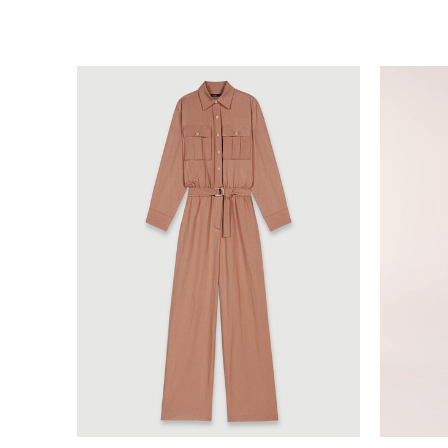
34
36
38
40
42