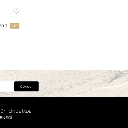
,50 TL
%65
Gönder
GÜN İÇİNDE İADE
ENEĞİ