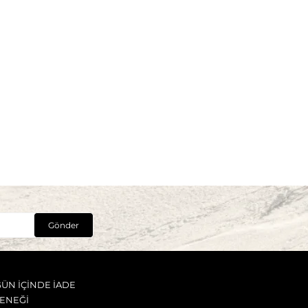
Gönder
GÜN İÇİNDE İADE
ENEĞİ