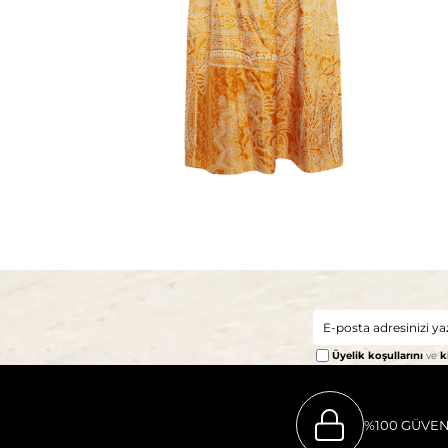
Üyelik koşullarını
ve
k
%100 GÜVEN