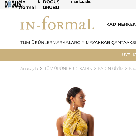
In-
bir
DOĞUŞ
markasıdır.
formal
GRUBU
KADIN
ERKEK
TÜM ÜRÜNLER
MARKALAR
GİYİM
AYAKKABI
ÇANTA
AKS
ÜYELİ
Anasayfa
TÜM ÜRÜNLER
KADIN
KADIN GİYİM
Kad