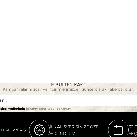
E-BÜLTEN KAYIT
Kampanyalarımızdan ve indirimlerimizden güncel olarak haberdar olun.
işisel verilerimin
korunmasını kabul ediyorum.
İLK ALIŞVERİŞİNİZE ÖZEL
30 
LI ALIŞVERIŞ
%10 İNDİRİM
SEÇ