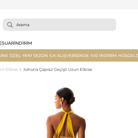
ESUAR
İNDİRİM
ĞİNE ÖZEL YENİ SEZON İLK ALIŞVERİŞİNDE %10 İNDİRİM: HOSGELD
ın Elbise
Johona Çapraz Geçişli Uzun Elbise