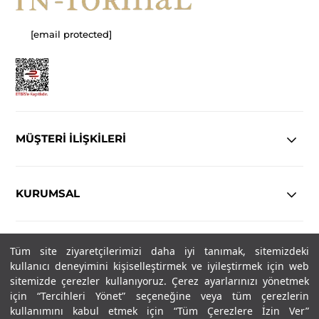
[email protected]
MÜŞTERİ İLİŞKİLERİ
KURUMSAL
YASAL
Tüm site ziyaretçilerimizi daha iyi tanımak, sitemizdeki
kullanıcı deneyimini kişiselleştirmek ve iyileştirmek için web
Copyright© 2025
IN-FORMAL
Tüm hakları saklıdır.
sitemizde çerezler kullanıyoruz. Çerez ayarlarınızı yönetmek
için “Tercihleri Yönet” seçeneğine veya tüm çerezlerin
kullanımını kabul etmek için “Tüm Çerezlere İzin Ver”