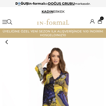
In-formal
DOĞUŞ GRUBU
bir
markasıdır.
KADIN
ERKEK
0
ÜYELİĞİNE ÖZEL YENİ SEZON İLK ALIŞVERİŞİNDE %10 İNDİRİM:
HOSGELDINIZ10