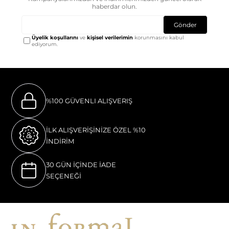
haberdar olun.
Gönder
Üyelik koşullarını
ve
kişisel verilerimin
korunmasını kabul
ediyorum.
%100 GÜVENLI ALIŞVERIŞ
İLK ALIŞVERİŞİNİZE ÖZEL %10
İNDİRİM
30 GÜN İÇİNDE İADE
SEÇENEĞİ