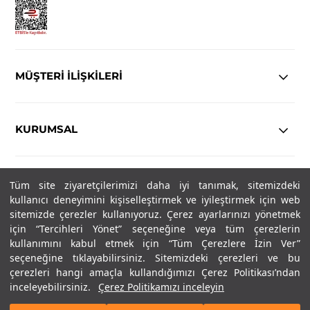
MÜŞTERİ İLİŞKİLERİ
KURUMSAL
YASAL
Tüm site ziyaretçilerimizi daha iyi tanımak, sitemizdeki
kullanıcı deneyimini kişiselleştirmek ve iyileştirmek için web
sitemizde çerezler kullanıyoruz. Çerez ayarlarınızı yönetmek
Copyright© 2025
IN-FORMAL
Tüm hakları saklıdır.
için “Tercihleri Yönet” seçeneğine veya tüm çerezlerin
kullanımını kabul etmek için “Tüm Çerezlere İzin Ver”
seçeneğine tıklayabilirsiniz. Sitemizdeki çerezleri ve bu
SOSYAL MEDYA
çerezleri hangi amaçla kullandığımızı Çerez Politikası’ndan
inceleyebilirsiniz.
Çerez Politikamızı inceleyin