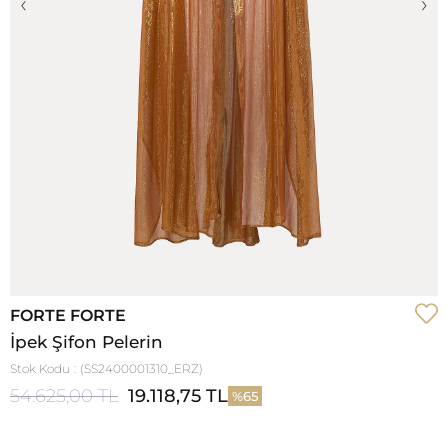
‹
›
FORTE FORTE
İpek Şifon Pelerin
Stok Kodu
(SS2400001310_ERZ)
54.625,00 TL
19.118,75 TL
65