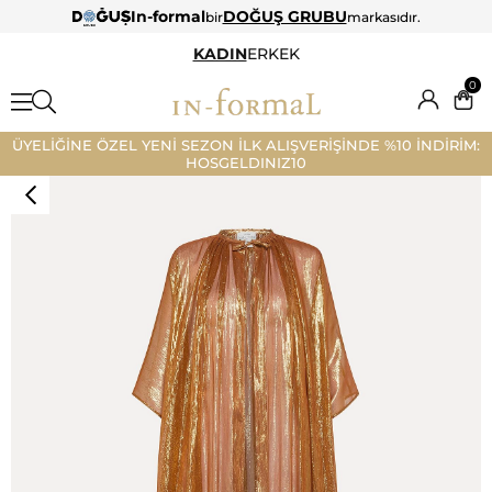
In-formal
DOĞUŞ GRUBU
bir
markasıdır.
KADIN
ERKEK
0
ÜYELİĞİNE ÖZEL YENİ SEZON İLK ALIŞVERİŞİNDE %10 İNDİRİM:
HOSGELDINIZ10