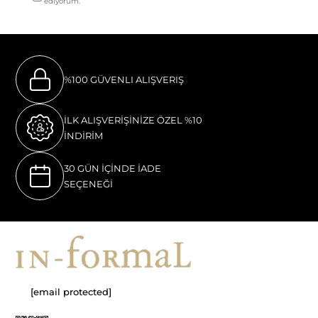
ediyorum.
%100 GÜVENLI ALIŞVERIŞ
İLK ALIŞVERİŞİNİZE ÖZEL %10
İNDİRİM
30 GÜN İÇİNDE İADE
SEÇENEĞİ
[email protected]