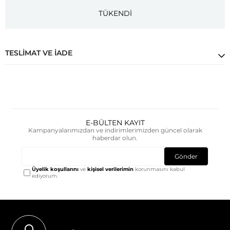
TÜKENDİ
TESLIMAT VE İADE
E-BÜLTEN KAYIT
Kampanyalarımızdan ve indirimlerimizden güncel olarak
haberdar olun.
Gönder
Üyelik koşullarını
ve
kişisel verilerimin
korunmasını kabul
ediyorum.