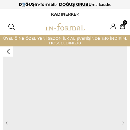
In-formal
DOĞUŞ GRUBU
bir
markasıdır.
KADIN
ERKEK
0
ÜYELİĞİNE ÖZEL YENİ SEZON İLK ALIŞVERİŞİNDE %10 İNDİRİM:
HOSGELDINIZ10
‹
›