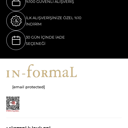
%100 GÜVENLI ALIŞVERIŞ
İLK ALIŞVERİŞİNİZE ÖZEL %10
İNDİRİM
30 GÜN İÇİNDE İADE
SEÇENEĞİ
[email protected]