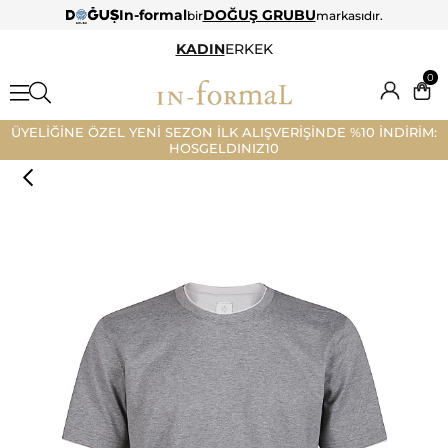
In-formal
DOĞUŞ GRUBU
bir
markasıdır.
KADIN
ERKEK
0
ÜYELİĞİNE ÖZEL YENİ SEZON İLK ALIŞVERİŞİNDE %10 İNDİRİM:
HOSGELDINIZ10