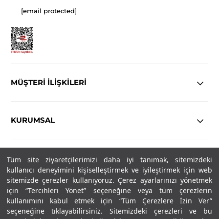
[email protected]
MÜŞTERİ İLİŞKİLERİ
KURUMSAL
YASAL
Tüm site ziyaretçilerimizi daha iyi tanımak, sitemizdeki
kullanıcı deneyimini kişiselleştirmek ve iyileştirmek için web
Copyright© 2025
IN-FORMAL
Tüm hakları saklıdır.
sitemizde çerezler kullanıyoruz. Çerez ayarlarınızı yönetmek
için “Tercihleri Yönet” seçeneğine veya tüm çerezlerin
kullanımını kabul etmek için “Tüm Çerezlere İzin Ver”
seçeneğine tıklayabilirsiniz. Sitemizdeki çerezleri ve bu
SOSYAL MEDYA