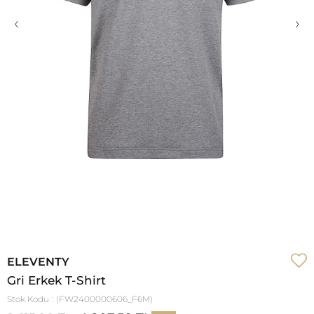
‹
›
ELEVENTY
Gri Erkek T-Shirt
Stok Kodu
(FW2400000606_F6M)