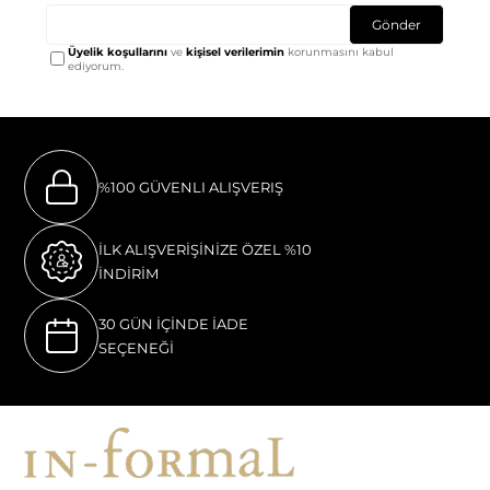
Gönder
Üyelik koşullarını
ve
kişisel verilerimin
korunmasını kabul
ediyorum.
%100 GÜVENLI ALIŞVERIŞ
İLK ALIŞVERİŞİNİZE ÖZEL %10
İNDİRİM
30 GÜN İÇİNDE İADE
SEÇENEĞİ