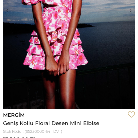
‹
›
MERGIM
Geniş Kollu Floral Desen Mini Elbise
Stok Kodu
(SS2300001641_DVT)