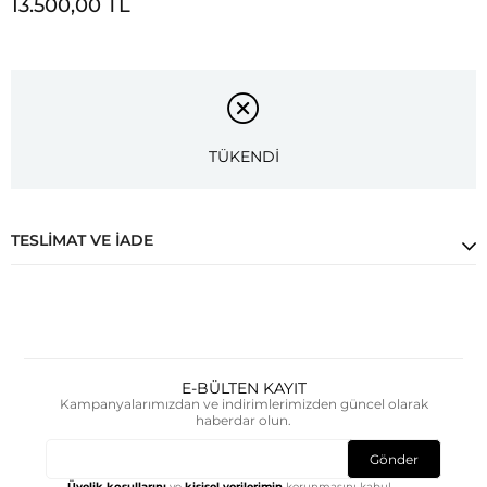
13.500,00 TL
TÜKENDİ
TESLIMAT VE İADE
E-BÜLTEN KAYIT
Kampanyalarımızdan ve indirimlerimizden güncel olarak
haberdar olun.
Gönder
Üyelik koşullarını
ve
kişisel verilerimin
korunmasını kabul