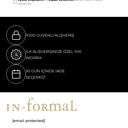
ediyorum.
%100 GÜVENLI ALIŞVERIŞ
İLK ALIŞVERİŞİNİZE ÖZEL %10
İNDİRİM
30 GÜN İÇİNDE İADE
SEÇENEĞİ
[email protected]