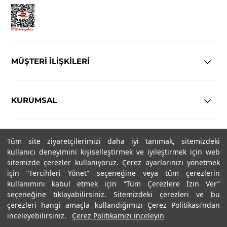
MÜŞTERİ İLİŞKİLERİ
KURUMSAL
YASAL
Tüm site ziyaretçilerimizi daha iyi tanımak, sitemizdeki
kullanıcı deneyimini kişiselleştirmek ve iyileştirmek için web
sitemizde çerezler kullanıyoruz. Çerez ayarlarınızı yönetmek
Copyright© 2025
IN-FORMAL
Tüm hakları saklıdır.
için “Tercihleri Yönet” seçeneğine veya tüm çerezlerin
kullanımını kabul etmek için “Tüm Çerezlere İzin Ver”
seçeneğine tıklayabilirsiniz. Sitemizdeki çerezleri ve bu
SOSYAL MEDYA
çerezleri hangi amaçla kullandığımızı Çerez Politikası’ndan
inceleyebilirsiniz.
Çerez Politikamızı inceleyin