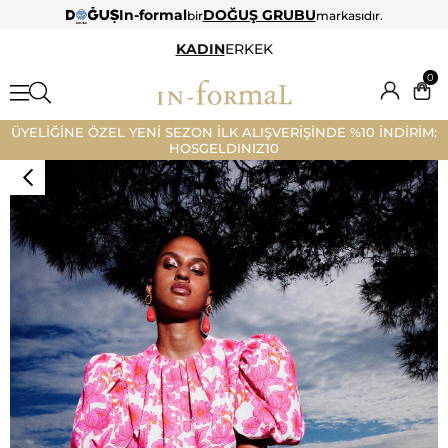
In-formal
DOĞUŞ GRUBU
bir
markasıdır.
KADIN
ERKEK
0
ÜYELİĞİNE ÖZEL YENİ SEZON İLK ALIŞVERİŞİNDE %10 İNDİRİM:
HOSGELDINIZ10