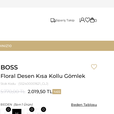
0
Sipariş Takip
INIZ10
BOSS
Floral Desen Kısa Kollu Gömlek
Stok Kodu
(SS2400001621_CLJ)
5.770,00 TL
2.019,50 TL
65
Beden Tablosu
Beden Tablosu
BEDEN
(Son 1 Ürün)
S
M
XL
XXL