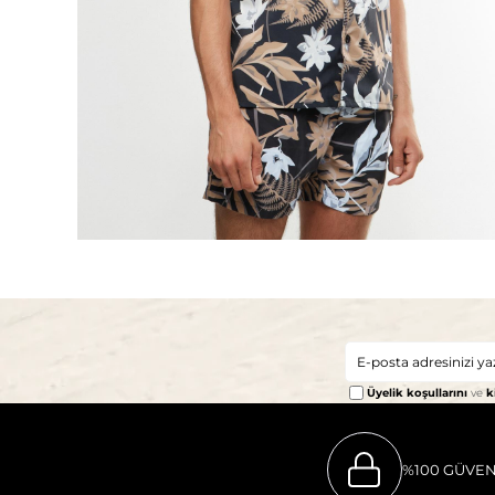
Üyelik koşullarını
ve
k
%100 GÜVEN