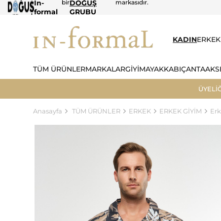
In-
bir
DOĞUŞ
markasıdır.
formal
GRUBU
KADIN
ERKEK
TÜM ÜRÜNLER
MARKALAR
GİYİM
AYAKKABI
ÇANTA
AKS
ÜYELİ
Anasayfa
TÜM ÜRÜNLER
ERKEK
ERKEK GİYİM
Er