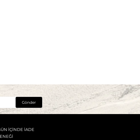
Gönder
GÜN İÇİNDE İADE
ENEĞİ