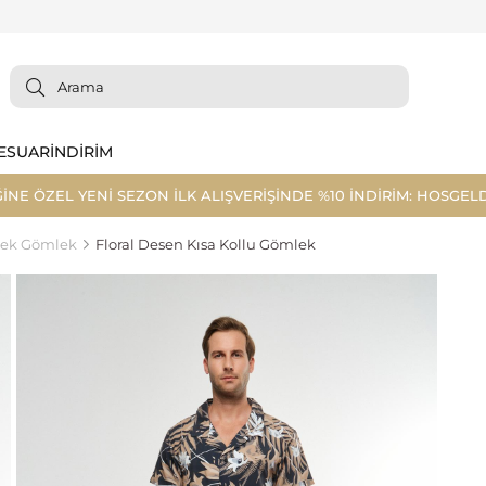
ESUAR
İNDİRİM
ĞİNE ÖZEL YENİ SEZON İLK ALIŞVERİŞİNDE %10 İNDİRİM: HOSGELD
kek Gömlek
Floral Desen Kısa Kollu Gömlek