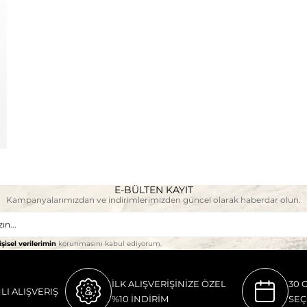
E-BÜLTEN KAYIT
Kampanyalarımızdan ve indirimlerimizden güncel olarak haberdar olun.
işisel verilerimin
korunmasını kabul ediyorum.
İLK ALIŞVERİŞİNİZE ÖZEL
30 
LI ALIŞVERIŞ
%10 İNDİRİM
SEÇ