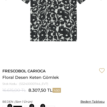
FRESCOBOL CARIOCA
Floral Desen Keten Gömlek
Stok Kodu
(SS2400001144_EV7)
16.615,00 TL
8.307,50 TL
50
Beden Tablosu
Beden Tablosu
BEDEN
(Son 1 Ürün)