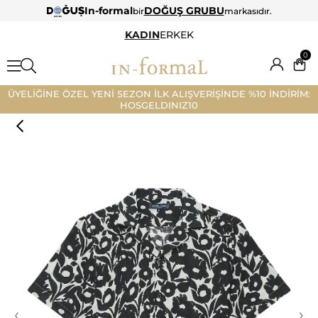
In-formal
DOĞUŞ GRUBU
bir
markasıdır.
KADIN
ERKEK
0
ÜYELİĞİNE ÖZEL YENİ SEZON İLK ALIŞVERİŞİNDE %10 İNDİRİM:
HOSGELDINIZ10
‹
›