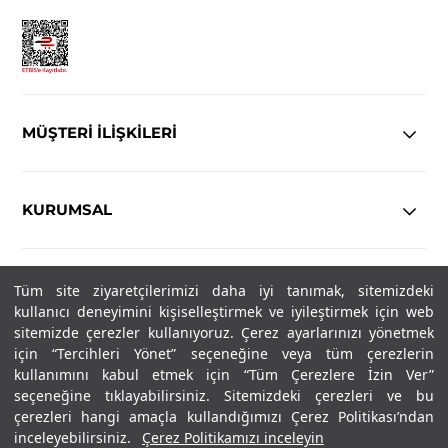
MÜŞTERİ İLİŞKİLERİ
KURUMSAL
YASAL
Tüm site ziyaretçilerimizi daha iyi tanımak, sitemizdeki
kullanıcı deneyimini kişiselleştirmek ve iyileştirmek için web
Copyright© 2025
IN-FORMAL
Tüm hakları saklıdır.
sitemizde çerezler kullanıyoruz. Çerez ayarlarınızı yönetmek
için “Tercihleri Yönet” seçeneğine veya tüm çerezlerin
kullanımını kabul etmek için “Tüm Çerezlere İzin Ver”
seçeneğine tıklayabilirsiniz. Sitemizdeki çerezleri ve bu
SOSYAL MEDYA
çerezleri hangi amaçla kullandığımızı Çerez Politikası’ndan
inceleyebilirsiniz.
Çerez Politikamızı inceleyin