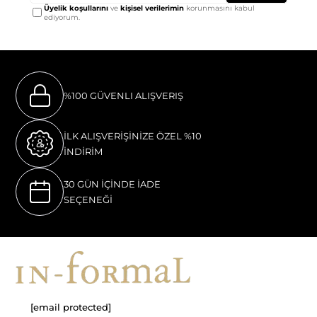
Üyelik koşullarını
ve
kişisel verilerimin
korunmasını kabul
ediyorum.
%100 GÜVENLI ALIŞVERIŞ
İLK ALIŞVERİŞİNİZE ÖZEL %10
İNDİRİM
30 GÜN İÇİNDE İADE
SEÇENEĞİ
[email protected]