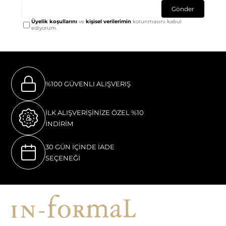
Gönder
Üyelik koşullarını
ve
kişisel verilerimin
korunmasını kabul
ediyorum.
%100 GÜVENLI ALIŞVERIŞ
İLK ALIŞVERİŞİNİZE ÖZEL %10
İNDİRİM
30 GÜN İÇİNDE İADE
SEÇENEĞİ