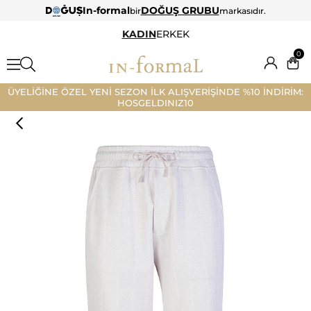
In-formal
DOĞUŞ GRUBU
bir
markasıdır.
KADIN
ERKEK
0
ÜYELİĞİNE ÖZEL YENİ SEZON İLK ALIŞVERİŞİNDE %10 İNDİRİM:
HOSGELDINIZ10