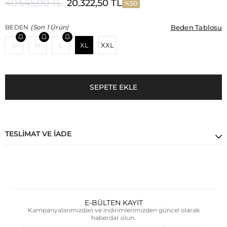
40.645,00 TL
20.322,50 TL
50
Beden Tablosu
Beden Tablosu
BEDEN
(Son 1 Ürün)
S
M
L
XL
XXL
TESLIMAT VE İADE
E-BÜLTEN KAYIT
Kampanyalarımızdan ve indirimlerimizden güncel olarak
haberdar olun.