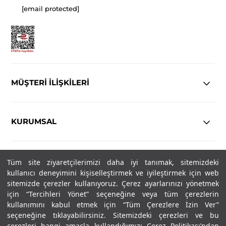
[email protected]
MÜŞTERİ İLİŞKİLERİ
KURUMSAL
YASAL
Tüm site ziyaretçilerimizi daha iyi tanımak, sitemizdeki
kullanıcı deneyimini kişiselleştirmek ve iyileştirmek için web
sitemizde çerezler kullanıyoruz. Çerez ayarlarınızı yönetmek
Copyright© 2025
IN-FORMAL
Tüm hakları saklıdır.
için “Tercihleri Yönet” seçeneğine veya tüm çerezlerin
kullanımını kabul etmek için “Tüm Çerezlere İzin Ver”
seçeneğine tıklayabilirsiniz. Sitemizdeki çerezleri ve bu
SOSYAL MEDYA
çerezleri hangi amaçla kullandığımızı Çerez Politikası’ndan