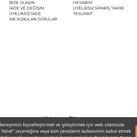
BİZE ULAŞIN
HESABIM
İADE VE DEĞİŞİM
ÜYELİKSİZ SİPARİŞ TAKİBİ
ÜYELİKSİZ İADE
TESLİMAT
SIK SORULAN SORULAR
SO
 deneyimini kişiselleştirmek ve iyileştirmek için web sitemizde
eri Yönet” seçeneğine veya tüm çerezlerin kullanımını kabul etmek