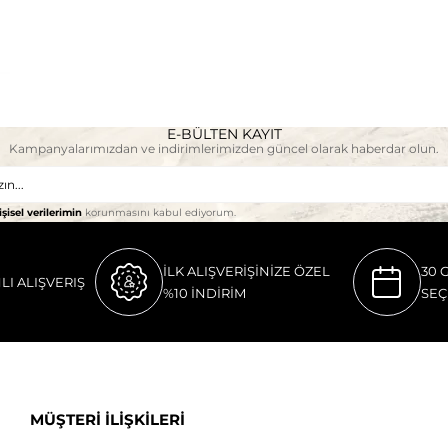
E-BÜLTEN KAYIT
Kampanyalarımızdan ve indirimlerimizden güncel olarak haberdar olun.
işisel verilerimin
korunmasını kabul ediyorum.
İLK ALIŞVERİŞİNİZE ÖZEL
30 
LI ALIŞVERIŞ
%10 İNDİRİM
SEÇ
MÜŞTERİ İLİŞKİLERİ