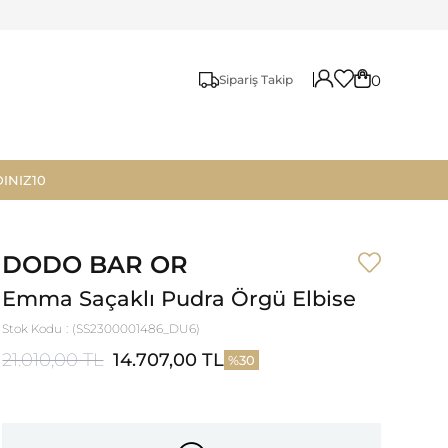
0
Sipariş Takip
INIZ10
DODO BAR OR
Emma Saçaklı Pudra Örgü Elbise
Stok Kodu
(SS2300001486_DU6)
21.010,00 TL
14.707,00 TL
30