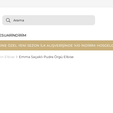
ESUAR
İNDİRİM
ĞİNE ÖZEL YENİ SEZON İLK ALIŞVERİŞİNDE %10 İNDİRİM: HOSGELD
ın Elbise
Emma Saçaklı Pudra Örgü Elbise