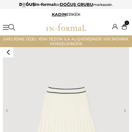
In-formal
DOĞUŞ GRUBU
bir
markasıdır.
KADIN
ERKEK
0
ÜYELİĞİNE ÖZEL YENİ SEZON İLK ALIŞVERİŞİNDE %10 İNDİRİM:
HOSGELDINIZ10
‹
›