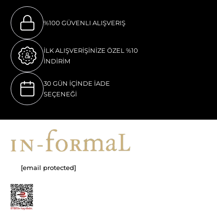
%100 GÜVENLI ALIŞVERIŞ
İLK ALIŞVERİŞİNİZE ÖZEL %10
İNDİRİM
30 GÜN İÇİNDE İADE
SEÇENEĞİ
[email protected]