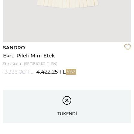
SANDRO
Ekru Pileli Mini Etek
Stok Kodu
(SFPJU01101_11-SN)
13.335,00 TL
4.422,25 TL
67
TÜKENDİ