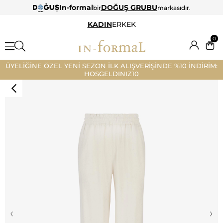
In-formal
DOĞUŞ GRUBU
bir
markasıdır.
KADIN
ERKEK
0
ÜYELİĞİNE ÖZEL YENİ SEZON İLK ALIŞVERİŞİNDE %10 İNDİRİM:
HOSGELDINIZ10
‹
›