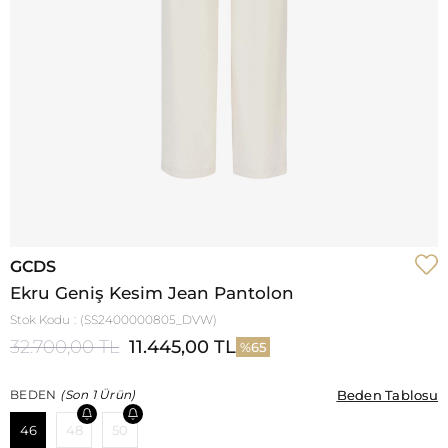
GCDS
Ekru Geniş Kesim Jean Pantolon
Stok Kodu
(SS2400000805_DVW)
32.700,00 TL
11.445,00 TL
65
Beden Tablosu
Beden Tablosu
BEDEN
(Son 1 Ürün)
46
48
50