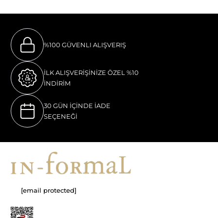
%100 GÜVENLI ALIŞVERIŞ
İLK ALIŞVERİŞİNİZE ÖZEL %10
İNDİRİM
30 GÜN İÇİNDE İADE
SEÇENEĞİ
[email protected]