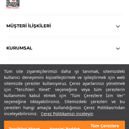
MÜŞTERİ İLİŞKİLERİ
KURUMSAL
YASAL
Tüm site ziyaretçilerimizi daha iyi tanımak, sitemizdeki
kullanıcı deneyimini kişiselleştirmek ve iyileştirmek için web
Copyright© 2025
IN-FORMAL
Tüm hakları saklıdır.
sitemizde çerezler kullanıyoruz. Çerez ayarlarınızı yönetmek
için “Tercihleri Yönet” seçeneğine veya tüm çerezlerin
kullanımını kabul etmek için “Tüm Çerezlere İzin Ver”
seçeneğine tıklayabilirsiniz. Sitemizdeki çerezleri ve bu
SOSYAL MEDYA
çerezleri hangi amaçla kullandığımızı Çerez Politikası’ndan
inceleyebilirsiniz.
Çerez Politikamızı inceleyin
Tüm Çerezlere
Tercihleri Yönet
Hepsini Reddet