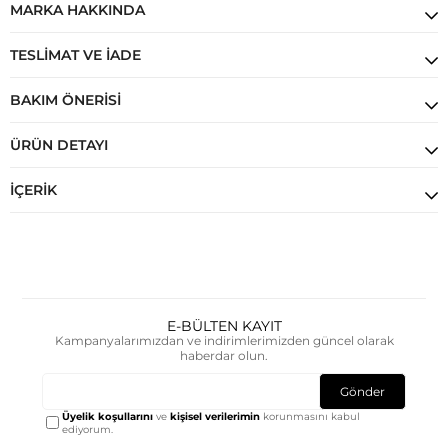
MARKA HAKKINDA
TESLIMAT VE İADE
BAKIM ÖNERISI
ÜRÜN DETAYI
İÇERIK
E-BÜLTEN KAYIT
Kampanyalarımızdan ve indirimlerimizden güncel olarak
haberdar olun.
Gönder
Üyelik koşullarını
ve
kişisel verilerimin
korunmasını kabul
ediyorum.