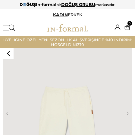
In-formal
DOĞUŞ GRUBU
bir
markasıdır.
KADIN
ERKEK
0
ÜYELİĞİNE ÖZEL YENİ SEZON İLK ALIŞVERİŞİNDE %10 İNDİRİM:
HOSGELDINIZ10
‹
›