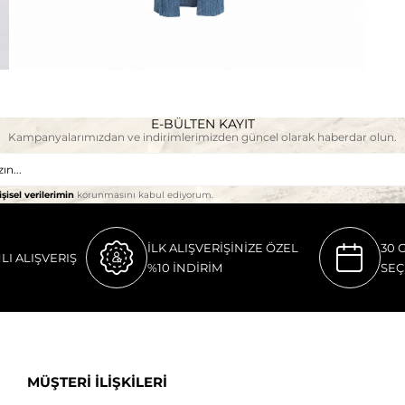
E-BÜLTEN KAYIT
Kampanyalarımızdan ve indirimlerimizden güncel olarak haberdar olun.
işisel verilerimin
korunmasını kabul ediyorum.
İLK ALIŞVERİŞİNİZE ÖZEL
30 
LI ALIŞVERIŞ
%10 İNDİRİM
SEÇ
MÜŞTERİ İLİŞKİLERİ