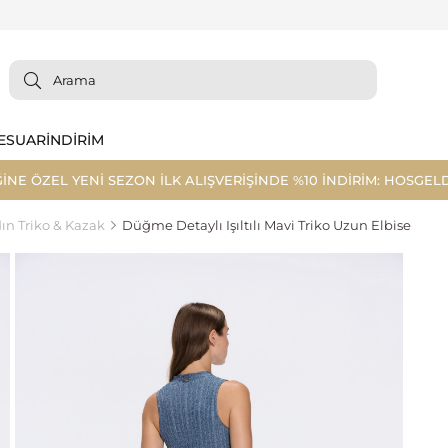
ESUAR
İNDİRİM
ĞİNE ÖZEL YENİ SEZON İLK ALIŞVERİŞİNDE %10 İNDİRİM: HOSGELD
ın Triko & Kazak
Düğme Detaylı Işıltılı Mavi Triko Uzun Elbise