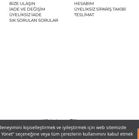
BİZE ULAŞIN
HESABIM
İADE VE DEĞİŞİM
ÜYELİKSİZ SİPARİŞ TAKİBİ
ÜYELİKSİZ İADE
TESLİMAT
SIK SORULAN SORULAR
SO
 deneyimini kişiselleştirmek ve iyileştirmek için web sitemizde
eri Yönet” seçeneğine veya tüm çerezlerin kullanımını kabul etmek