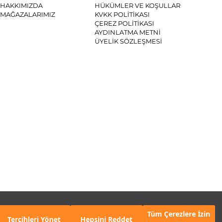
HAKKIMIZDA
HÜKÜMLER VE KOŞULLAR
MAĞAZALARIMIZ
KVKK POLİTİKASI
ÇEREZ POLİTİKASI
AYDINLATMA METNİ
ÜYELİK SÖZLEŞMESİ
SYAL MEDYA
Tüm Çerezlere İzin
Tercihleri Yönet
Hepsini Reddet