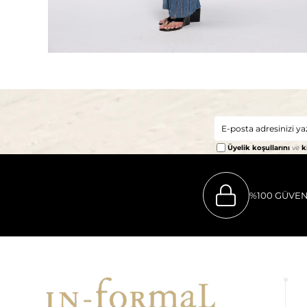
Üyelik koşullarını
ve
k
%100 GÜVEN