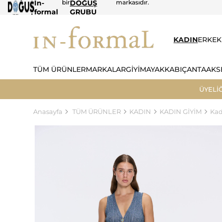
In-
bir
DOĞUŞ
markasıdır.
formal
GRUBU
KADIN
ERKEK
TÜM ÜRÜNLER
MARKALAR
GİYİM
AYAKKABI
ÇANTA
AKS
ÜYELİ
Anasayfa
TÜM ÜRÜNLER
KADIN
KADIN GİYİM
Kad