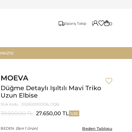
0
Sipariş Takip
INIZ10
MOEVA
Düğme Detaylı Işıltılı Mavi Triko
Uzun Elbise
Stok Kodu
(SS2600000536_DQ6)
39.500,00 TL
27.650,00 TL
30
Beden Tablosu
Beden Tablosu
BEDEN
(Son 1 Ürün)