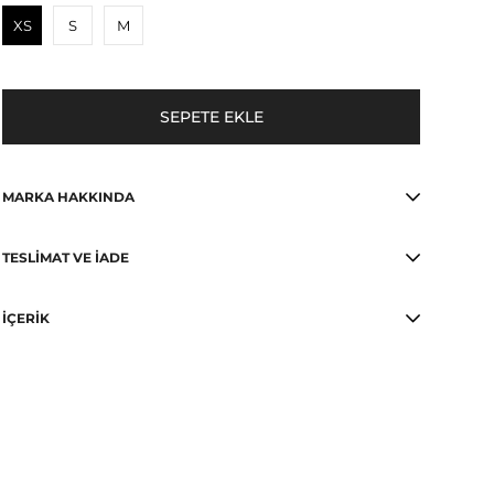
XS
S
M
MARKA HAKKINDA
TESLIMAT VE İADE
İÇERIK