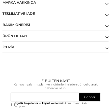
MARKA HAKKINDA
TESLIMAT VE İADE
BAKIM ÖNERISI
ÜRÜN DETAYI
İÇERIK
E-BÜLTEN KAYIT
Kampanyalarımızdan ve indirimlerimizden güncel olarak
haberdar olun.
Gönder
Üyelik koşullarını
ve
kişisel verilerimin
korunmasını kabul
ediyorum.