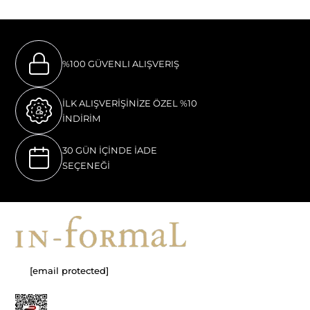
%100 GÜVENLI ALIŞVERIŞ
İLK ALIŞVERİŞİNİZE ÖZEL %10
İNDİRİM
30 GÜN İÇİNDE İADE
SEÇENEĞİ
[email protected]