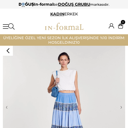
In-formal
DOĞUŞ GRUBU
bir
markasıdır.
KADIN
ERKEK
0
ÜYELİĞİNE ÖZEL YENİ SEZON İLK ALIŞVERİŞİNDE %10 İNDİRİM:
HOSGELDINIZ10
‹
›