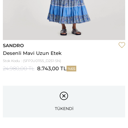
SANDRO
Desenli Mavi Uzun Etek
Stok Kodu
(SFPJU01155_D251-SN)
24.980,00 TL
8.743,00 TL
65
TÜKENDİ