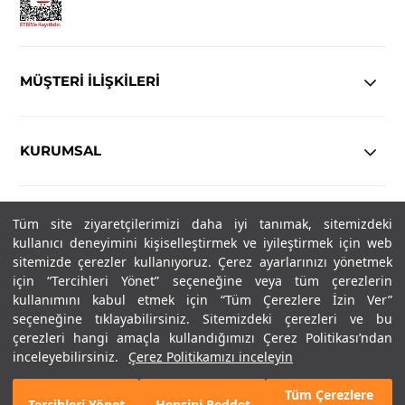
MÜŞTERİ İLİŞKİLERİ
KURUMSAL
YASAL
Tüm site ziyaretçilerimizi daha iyi tanımak, sitemizdeki
kullanıcı deneyimini kişiselleştirmek ve iyileştirmek için web
Copyright© 2025
IN-FORMAL
Tüm hakları saklıdır.
sitemizde çerezler kullanıyoruz. Çerez ayarlarınızı yönetmek
için “Tercihleri Yönet” seçeneğine veya tüm çerezlerin
kullanımını kabul etmek için “Tüm Çerezlere İzin Ver”
seçeneğine tıklayabilirsiniz. Sitemizdeki çerezleri ve bu
SOSYAL MEDYA
çerezleri hangi amaçla kullandığımızı Çerez Politikası’ndan
inceleyebilirsiniz.
Çerez Politikamızı inceleyin
Tüm Çerezlere
Tercihleri Yönet
Hepsini Reddet