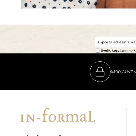
Üyelik koşullarını
ve
k
%100 GÜVEN