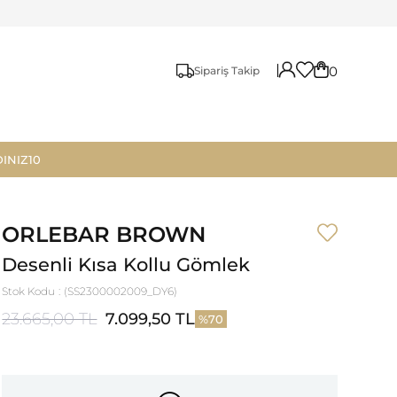
0
Sipariş Takip
INIZ10
ORLEBAR BROWN
Desenli Kısa Kollu Gömlek
Stok Kodu
(SS2300002009_DY6)
23.665,00 TL
7.099,50 TL
70