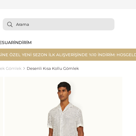
ESUAR
İNDİRİM
ĞİNE ÖZEL YENİ SEZON İLK ALIŞVERİŞİNDE %10 İNDİRİM: HOSGELD
kek Gömlek
Desenli Kısa Kollu Gömlek