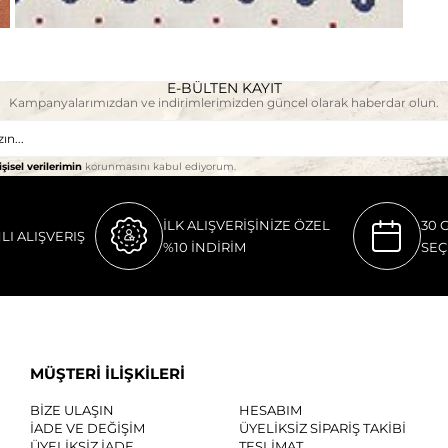
E-BÜLTEN KAYIT
Kampanyalarımızdan ve indirimlerimizden güncel olarak haberdar olun.
işisel verilerimin
korunmasını kabul ediyorum.
İLK ALIŞVERİŞİNİZE ÖZEL
30 
LI ALIŞVERIŞ
%10 İNDİRİM
SEÇ
MÜŞTERİ İLİŞKİLERİ
BİZE ULAŞIN
HESABIM
İADE VE DEĞİŞİM
ÜYELİKSİZ SİPARİŞ TAKİBİ
ÜYELİKSİZ İADE
TESLİMAT