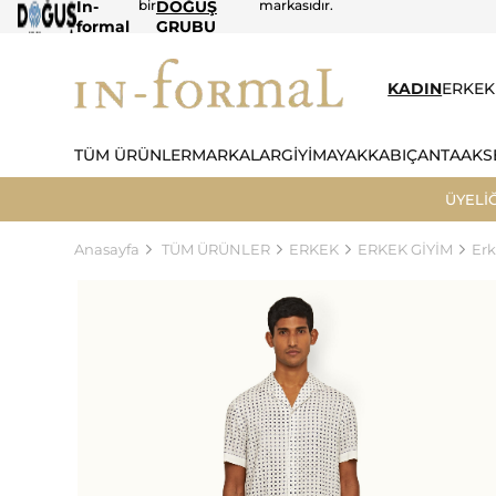
In-
bir
DOĞUŞ
markasıdır.
formal
GRUBU
KADIN
ERKEK
TÜM ÜRÜNLER
MARKALAR
GİYİM
AYAKKABI
ÇANTA
AKS
ÜYELİ
Anasayfa
TÜM ÜRÜNLER
ERKEK
ERKEK GİYİM
Er