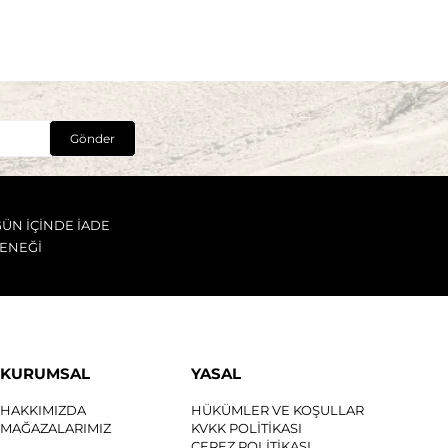
Gönder
GÜN İÇİNDE İADE
ENEĞİ
KURUMSAL
YASAL
HAKKIMIZDA
HÜKÜMLER VE KOŞULLAR
MAĞAZALARIMIZ
KVKK POLİTİKASI
ÇEREZ POLİTİKASI