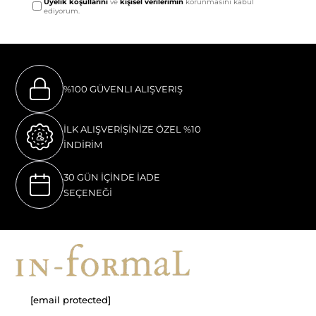
Üyelik koşullarını
ve
kişisel verilerimin
korunmasını kabul
ediyorum.
%100 GÜVENLI ALIŞVERIŞ
İLK ALIŞVERİŞİNİZE ÖZEL %10
İNDİRİM
30 GÜN İÇİNDE İADE
SEÇENEĞİ
[email protected]