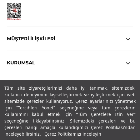
MÜŞTERİ İLİŞKİLERİ
KURUMSAL
YASAL
Tüm site ziyaretçilerimizi daha iyi tanımak, sitemizdeki
kullanıcı deneyimini kişiselleştirmek ve iyileştirmek için web
Copyright© 2025
IN-FORMAL
Tüm hakları saklıdır.
sitemizde çerezler kullanıyoruz. Çerez ayarlarınızı yönetmek
için “Tercihleri Yönet” seçeneğine veya tüm çerezlerin
kullanımını kabul etmek için “Tüm Çerezlere İzin Ver”
seçeneğine tıklayabilirsiniz. Sitemizdeki çerezleri ve bu
SOSYAL MEDYA
çerezleri hangi amaçla kullandığımızı Çerez Politikası’ndan
inceleyebilirsiniz.
Çerez Politikamızı inceleyin