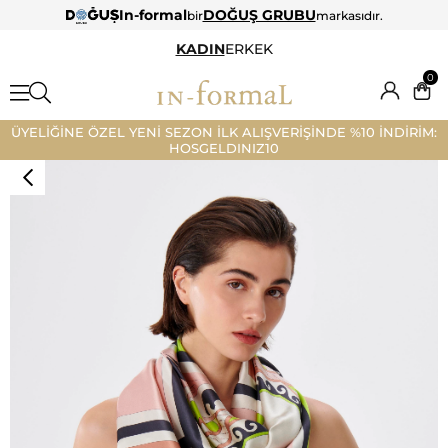
In-formal
DOĞUŞ GRUBU
bir
markasıdır.
KADIN
ERKEK
0
ÜYELİĞİNE ÖZEL YENİ SEZON İLK ALIŞVERİŞİNDE %10 İNDİRİM:
HOSGELDINIZ10