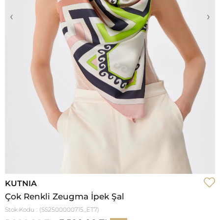
‹
›
KUTNIA
Çok Renkli Zeugma İpek Şal
Stok Kodu
(SS2500000715_ET7)