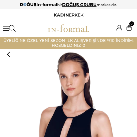
In-formal
DOĞUŞ GRUBU
bir
markasıdır.
KADIN
ERKEK
0
ÜYELİĞİNE ÖZEL YENİ SEZON İLK ALIŞVERİŞİNDE %10 İNDİRİM:
HOSGELDINIZ10