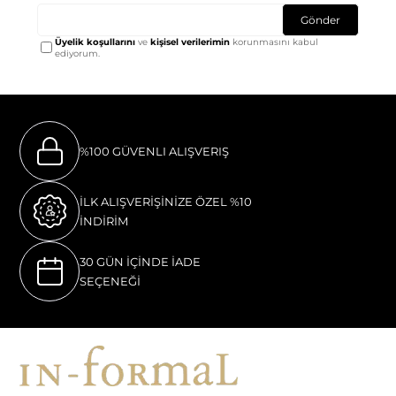
Gönder
Üyelik koşullarını
ve
kişisel verilerimin
korunmasını kabul
ediyorum.
%100 GÜVENLI ALIŞVERIŞ
İLK ALIŞVERİŞİNİZE ÖZEL %10
İNDİRİM
30 GÜN İÇİNDE İADE
SEÇENEĞİ