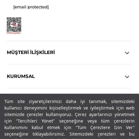
[email protected]
MÜŞTERİ İLİŞKİLERİ
KURUMSAL
YASAL
Tüm site ziyaretçilerimizi daha iyi tanımak, sitemizdeki
kullanıcı deneyimini kişiselleştirmek ve iyileştirmek için web
Copyright© 2025
IN-FORMAL
Tüm hakları saklıdır.
sitemizde çerezler kullanıyoruz. Çerez ayarlarınızı yönetmek
için “Tercihleri Yönet” seçeneğine veya tüm çerezlerin
kullanımını kabul etmek için “Tüm Çerezlere İzin Ver”
seçeneğine tıklayabilirsiniz. Sitemizdeki çerezleri ve bu
SOSYAL MEDYA