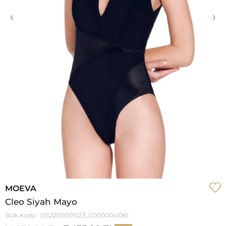
‹
›
MOEVA
Cleo Siyah Mayo
Stok Kodu
(SS2200001023_C000004106)