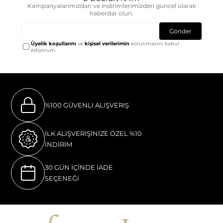
Kampanyalarımızdan ve indirimlerimizden güncel olarak
haberdar olun.
Gönder
Üyelik koşullarını
ve
kişisel verilerimin
korunmasını kabul
ediyorum.
%100 GÜVENLI ALIŞVERIŞ
İLK ALIŞVERİŞİNİZE ÖZEL %10
İNDİRİM
30 GÜN İÇİNDE İADE
SEÇENEĞİ