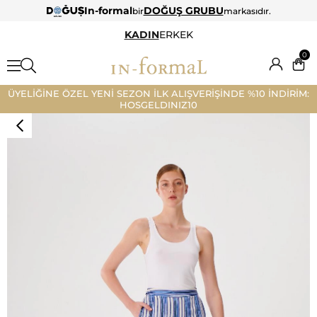
In-formal
DOĞUŞ GRUBU
bir
markasıdır.
KADIN
ERKEK
0
ÜYELİĞİNE ÖZEL YENİ SEZON İLK ALIŞVERİŞİNDE %10 İNDİRİM:
HOSGELDINIZ10