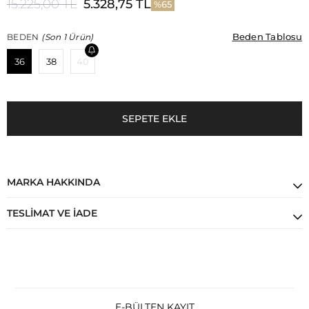
15.225,00 TL
5.328,75 TL
65
Beden Tablosu
Beden Tablosu
BEDEN
(Son 1 Ürün)
36
38
40
MARKA HAKKINDA
TESLIMAT VE İADE
E-BÜLTEN KAYIT