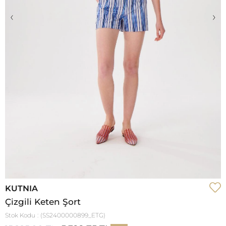
‹
›
KUTNIA
Çizgili Keten Şort
Stok Kodu
(SS2400000899_ETG)