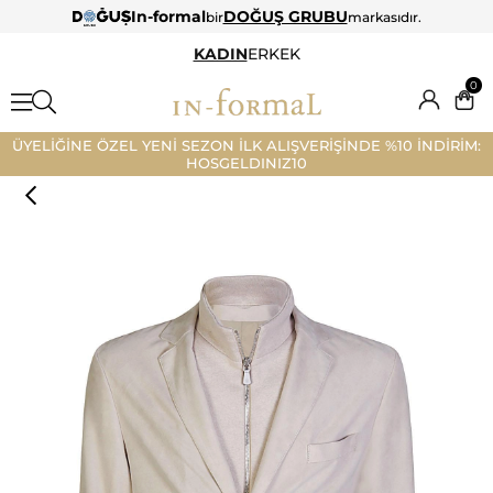
In-formal
DOĞUŞ GRUBU
bir
markasıdır.
KADIN
ERKEK
0
ÜYELİĞİNE ÖZEL YENİ SEZON İLK ALIŞVERİŞİNDE %10 İNDİRİM:
HOSGELDINIZ10