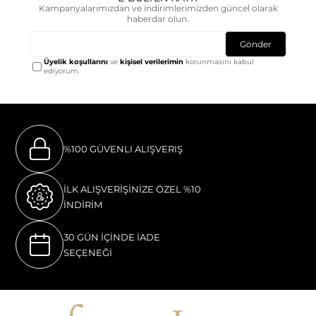
Kampanyalarımızdan ve indirimlerimizden güncel olarak
haberdar olun.
Gönder
Üyelik koşullarını
ve
kişisel verilerimin
korunmasını kabul
ediyorum.
%100 GÜVENLI ALIŞVERIŞ
İLK ALIŞVERİŞİNİZE ÖZEL %10
İNDİRİM
30 GÜN İÇİNDE İADE
SEÇENEĞİ