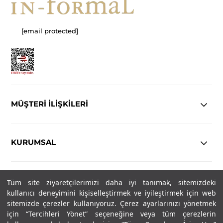
[email protected]
MÜŞTERİ İLİŞKİLERİ
KURUMSAL
YASAL
Tüm site ziyaretçilerimizi daha iyi tanımak, sitemizdeki
kullanıcı deneyimini kişiselleştirmek ve iyileştirmek için web
sitemizde çerezler kullanıyoruz. Çerez ayarlarınızı yönetmek
Copyright© 2025
IN-FORMAL
Tüm hakları saklıdır.
için “Tercihleri Yönet” seçeneğine veya tüm çerezlerin