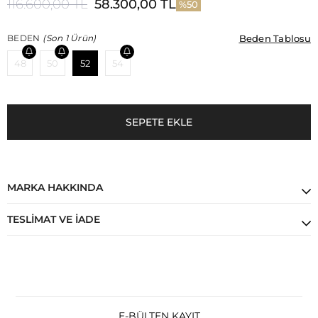
116.600,00 TL
58.300,00 TL
50
Beden Tablosu
Beden Tablosu
BEDEN
(Son 1 Ürün)
48
50
52
54
MARKA HAKKINDA
TESLIMAT VE İADE
E-BÜLTEN KAYIT