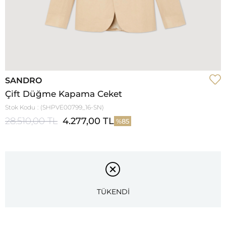
SANDRO
Çift Düğme Kapama Ceket
Stok Kodu
(SHPVE00799_16-SN)
28.510,00 TL
4.277,00 TL
85
TÜKENDİ