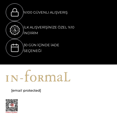
%100 GÜVENLI ALIŞVERIŞ
İLK ALIŞVERİŞİNİZE ÖZEL %10
İNDİRİM
30 GÜN İÇİNDE İADE
SEÇENEĞİ
[email protected]