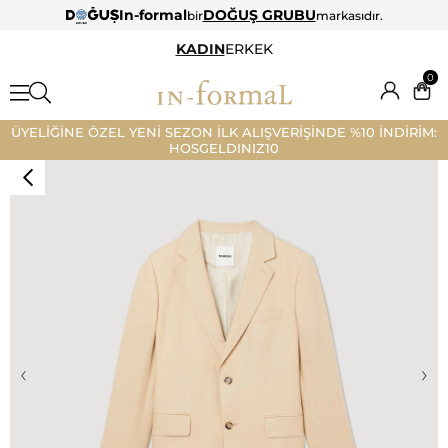
In-formal
DOĞUŞ GRUBU
bir
markasıdır.
KADIN
ERKEK
0
ÜYELİĞİNE ÖZEL YENİ SEZON İLK ALIŞVERİŞİNDE %10 İNDİRİM:
HOSGELDINIZ10
‹
›