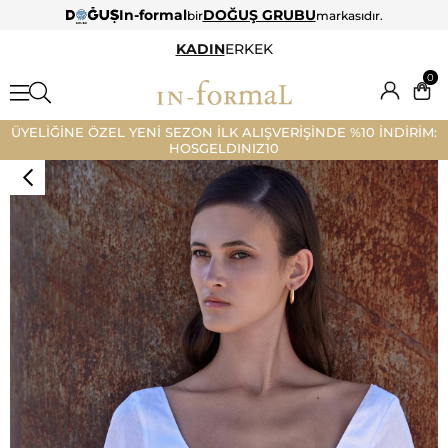
In-formal
DOĞUŞ GRUBU
bir
markasıdır.
KADIN
ERKEK
0
ÜYELİĞİNE ÖZEL YENİ SEZON İLK ALIŞVERİŞİNDE %10 İNDİRİM:
HOSGELDINIZ10