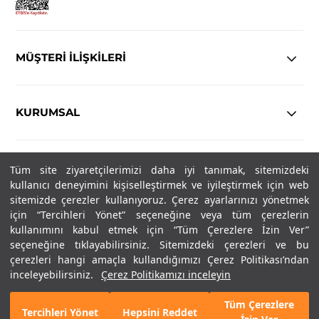
MÜŞTERİ İLİŞKİLERİ
KURUMSAL
YASAL
Tüm site ziyaretçilerimizi daha iyi tanımak, sitemizdeki
kullanıcı deneyimini kişiselleştirmek ve iyileştirmek için web
Copyright© 2025
IN-FORMAL
Tüm hakları saklıdır.
sitemizde çerezler kullanıyoruz. Çerez ayarlarınızı yönetmek
için “Tercihleri Yönet” seçeneğine veya tüm çerezlerin
kullanımını kabul etmek için “Tüm Çerezlere İzin Ver”
seçeneğine tıklayabilirsiniz. Sitemizdeki çerezleri ve bu
SOSYAL MEDYA
çerezleri hangi amaçla kullandığımızı Çerez Politikası’ndan
inceleyebilirsiniz.
Çerez Politikamızı inceleyin
Tüm Çerezlere
Tercihleri Yönet
Hepsini Reddet