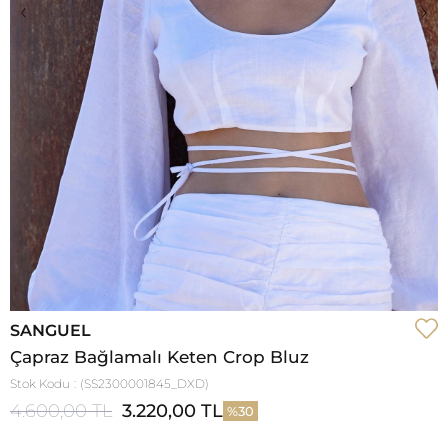
‹
›
SANGUEL
Çapraz Bağlamalı Keten Crop Bluz
Stok Kodu
(SS2300001845_DXD)
4.600,00 TL
3.220,00 TL
30