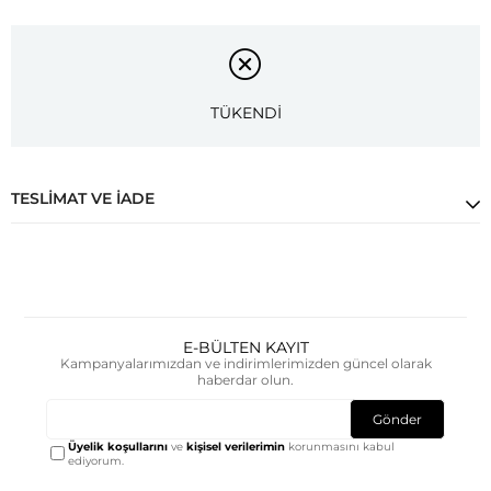
TÜKENDİ
TESLIMAT VE İADE
E-BÜLTEN KAYIT
Kampanyalarımızdan ve indirimlerimizden güncel olarak
haberdar olun.
Gönder
Üyelik koşullarını
ve
kişisel verilerimin
korunmasını kabul
ediyorum.