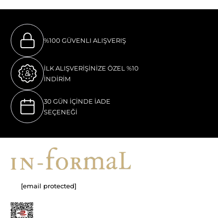
%100 GÜVENLI ALIŞVERIŞ
İLK ALIŞVERİŞİNİZE ÖZEL %10
İNDİRİM
30 GÜN İÇİNDE İADE
SEÇENEĞİ
[email protected]