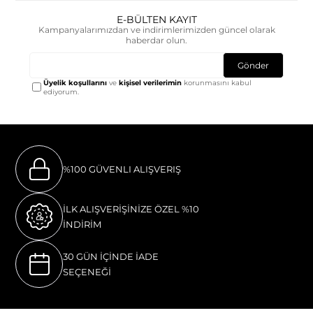
E-BÜLTEN KAYIT
Kampanyalarımızdan ve indirimlerimizden güncel olarak
haberdar olun.
Gönder
Üyelik koşullarını
ve
kişisel verilerimin
korunmasını kabul
ediyorum.
%100 GÜVENLI ALIŞVERIŞ
İLK ALIŞVERİŞİNİZE ÖZEL %10
İNDİRİM
30 GÜN İÇİNDE İADE
SEÇENEĞİ