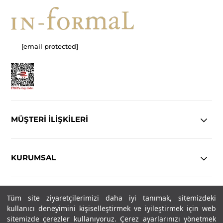
[email protected]
MÜŞTERİ İLİŞKİLERİ
KURUMSAL
YASAL
Tüm site ziyaretçilerimizi daha iyi tanımak, sitemizdeki
kullanıcı deneyimini kişiselleştirmek ve iyileştirmek için web
Copyright© 2025
IN-FORMAL
Tüm hakları saklıdır.
sitemizde çerezler kullanıyoruz. Çerez ayarlarınızı yönetmek