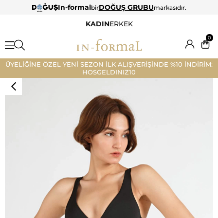
In-formal
DOĞUŞ GRUBU
bir
markasıdır.
KADIN
ERKEK
0
ÜYELİĞİNE ÖZEL YENİ SEZON İLK ALIŞVERİŞİNDE %10 İNDİRİM:
HOSGELDINIZ10