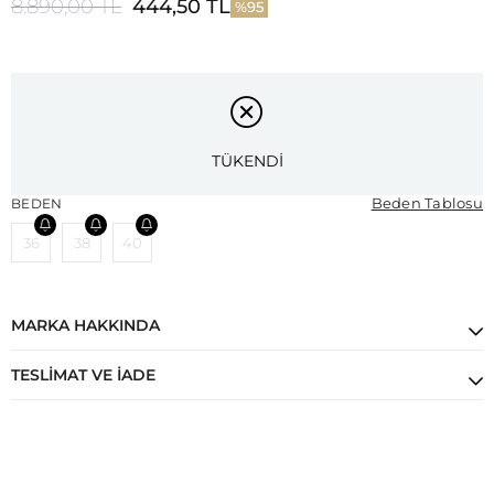
8.890,00 TL
444,50 TL
95
TÜKENDİ
Beden Tablosu
BEDEN
36
38
40
MARKA HAKKINDA
TESLIMAT VE İADE