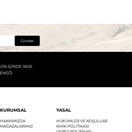
Gönder
GÜN İÇİNDE İADE
ENEĞİ
KURUMSAL
YASAL
HAKKIMIZDA
HÜKÜMLER VE KOŞULLAR
MAĞAZALARIMIZ
KVKK POLİTİKASI
ÇEREZ POLİTİKASI