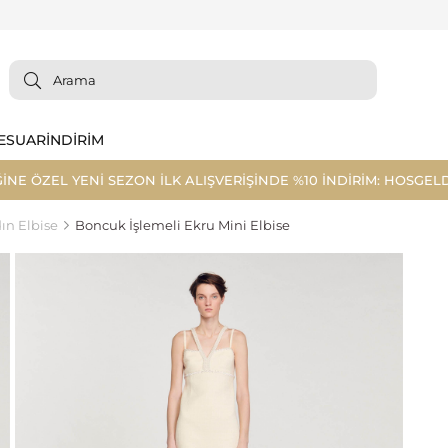
ESUAR
İNDİRİM
ĞİNE ÖZEL YENİ SEZON İLK ALIŞVERİŞİNDE %10 İNDİRİM: HOSGELD
ın Elbise
Boncuk İşlemeli Ekru Mini Elbise