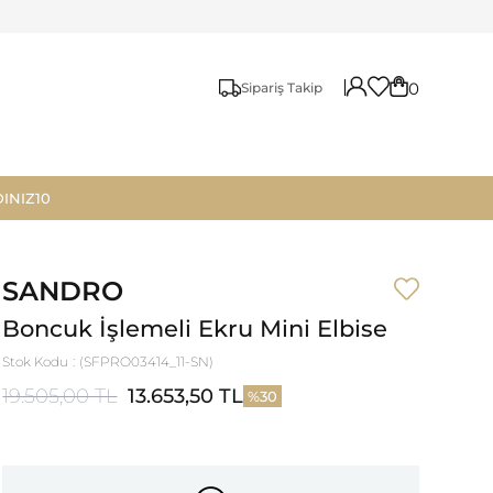
0
Sipariş Takip
INIZ10
SANDRO
Boncuk İşlemeli Ekru Mini Elbise
Stok Kodu
(SFPRO03414_11-SN)
19.505,00 TL
13.653,50 TL
30