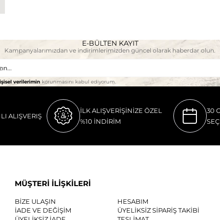
E-BÜLTEN KAYIT
Kampanyalarımızdan ve indirimlerimizden güncel olarak haberdar olun.
işisel verilerimin
korunmasını kabul ediyorum.
İLK ALIŞVERİŞİNİZE ÖZEL
30 
LI ALIŞVERIŞ
%10 İNDİRİM
SEÇ
MÜŞTERİ İLİŞKİLERİ
BİZE ULAŞIN
HESABIM
İADE VE DEĞİŞİM
ÜYELİKSİZ SİPARİŞ TAKİBİ
ÜYELİKSİZ İADE
TESLİMAT