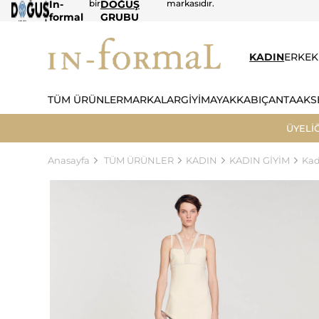
In-
bir
DOĞUŞ
markasıdır.
formal
GRUBU
KADIN
ERKEK
TÜM ÜRÜNLER
MARKALAR
GİYİM
AYAKKABI
ÇANTA
AKS
ÜYELİ
Anasayfa
TÜM ÜRÜNLER
KADIN
KADIN GİYİM
Kad