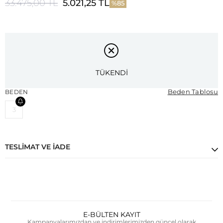
33.475,00 TL
5.021,25 TL
85
TÜKENDİ
Beden Tablosu
BEDEN
3
TESLIMAT VE İADE
E-BÜLTEN KAYIT
Kampanyalarımızdan ve indirimlerimizden güncel olarak