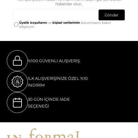
haberdar olun.
Gönder
Üyelik koşullarını
ve
kişisel verilerimin
korunmasını kabul
ediyorum.
%100 GÜVENLI ALIŞVERIŞ
İLK ALIŞVERİŞİNİZE ÖZEL %10
İNDİRİM
30 GÜN İÇİNDE İADE
SEÇENEĞİ