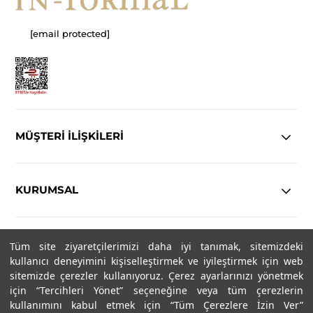
[email protected]
MÜŞTERİ İLİŞKİLERİ
KURUMSAL
YASAL
Tüm site ziyaretçilerimizi daha iyi tanımak, sitemizdeki
kullanıcı deneyimini kişiselleştirmek ve iyileştirmek için web
Copyright© 2025
IN-FORMAL
Tüm hakları saklıdır.
sitemizde çerezler kullanıyoruz. Çerez ayarlarınızı yönetmek
için “Tercihleri Yönet” seçeneğine veya tüm çerezlerin
kullanımını kabul etmek için “Tüm Çerezlere İzin Ver”