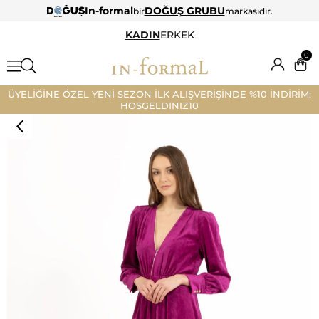
In-formal
DOĞUŞ GRUBU
bir
markasıdır.
KADIN
ERKEK
0
ÜYELİĞİNE ÖZEL YENİ SEZON İLK ALIŞVERİŞİNDE %10 İNDİRİM:
HOSGELDINIZ10