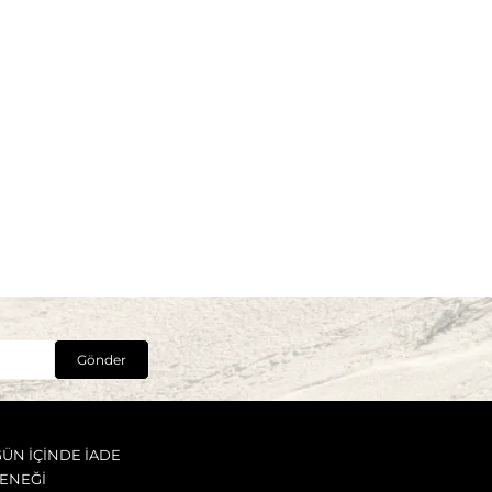
Gönder
GÜN İÇİNDE İADE
ENEĞİ