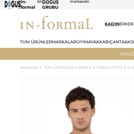
In-
bir
DOĞUŞ
markasıdır.
formal
GRUBU
KADIN
ERKEK
TÜM ÜRÜNLER
MARKALAR
GİYİM
AYAKKABI
ÇANTA
AKS
ÜYELİ
Anasayfa
TÜM ÜRÜNLER
ERKEK
ERKEK GİYİM
Erk