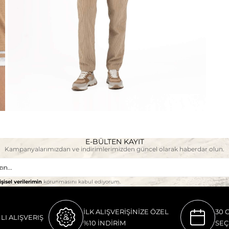
E-BÜLTEN KAYIT
Kampanyalarımızdan ve indirimlerimizden güncel olarak haberdar olun.
işisel verilerimin
korunmasını kabul ediyorum.
İLK ALIŞVERİŞİNİZE ÖZEL
30 
LI ALIŞVERIŞ
%10 İNDİRİM
SEÇ