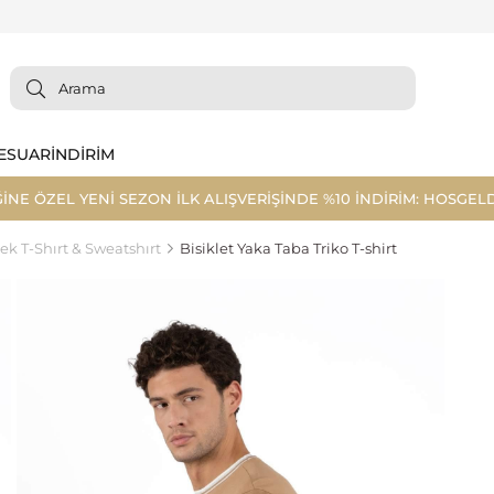
ESUAR
İNDİRİM
ĞİNE ÖZEL YENİ SEZON İLK ALIŞVERİŞİNDE %10 İNDİRİM: HOSGELD
ek T-Shırt & Sweatshırt
Bisiklet Yaka Taba Triko T-shirt