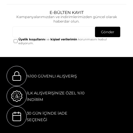
E-BÜLTEN KAYIT
Kampanyalarımızdan ve indirimlerimizden güncel olarak
haberdar olun.
Gönder
Üyelik koşullarını
ve
kişisel verilerimin
korunmasını kabul
ediyorum.
%100 GÜVENLI ALIŞVERIŞ
İLK ALIŞVERİŞİNİZE ÖZEL %10
İNDİRİM
30 GÜN İÇİNDE İADE
SEÇENEĞİ