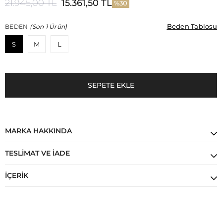
21.945,00 TL
15.361,50 TL
30
Beden Tablosu
Beden Tablosu
BEDEN
(Son 1 Ürün)
S
M
L
MARKA HAKKINDA
TESLIMAT VE İADE
İÇERIK