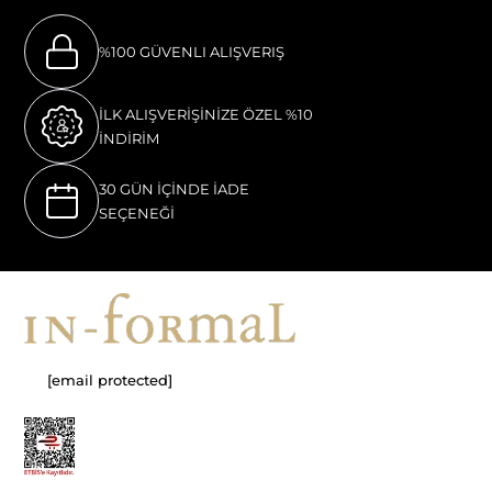
%100 GÜVENLI ALIŞVERIŞ
İLK ALIŞVERİŞİNİZE ÖZEL %10
İNDİRİM
30 GÜN İÇİNDE İADE
SEÇENEĞİ
[email protected]