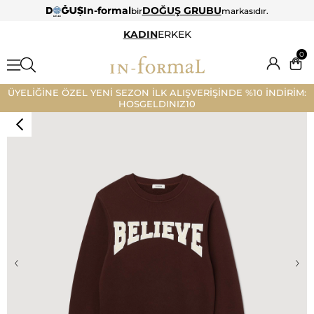
In-formal
DOĞUŞ GRUBU
bir
markasıdır.
KADIN
ERKEK
0
ÜYELİĞİNE ÖZEL YENİ SEZON İLK ALIŞVERİŞİNDE %10 İNDİRİM:
HOSGELDINIZ10
‹
›