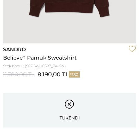
SANDRO
Believe'' Pamuk Sweatshirt
Stok Kodu
(SFPSW00597_34-SN)
11.700,00 TL
8.190,00 TL
30
TÜKENDİ