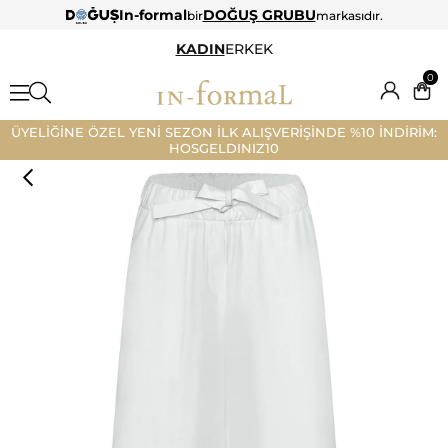
In-formal
DOĞUŞ GRUBU
bir
markasıdır.
KADIN
ERKEK
0
ÜYELİĞİNE ÖZEL YENİ SEZON İLK ALIŞVERİŞİNDE %10 İNDİRİM:
HOSGELDINIZ10