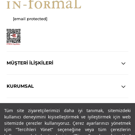
[email protected]
MÜŞTERİ İLİŞKİLERİ
KURUMSAL
YASAL
Tüm site ziyaretçilerimizi daha iyi tanımak, sitemizdeki
kullanıcı deneyimini kişiselleştirmek ve iyileştirmek için web
sitemizde çerezler kullanıyoruz. Çerez ayarlarınızı yönetmek
Copyright© 2025
IN-FORMAL
Tüm hakları saklıdır.
için “Tercihleri Yönet” seçeneğine veya tüm çerezlerin