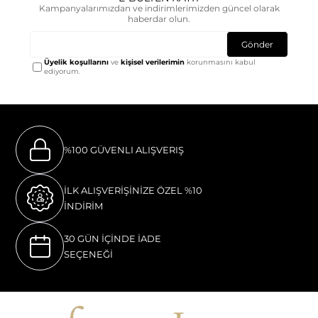
Kampanyalarımızdan ve indirimlerimizden güncel olarak
haberdar olun.
Gönder
Üyelik koşullarını
ve
kişisel verilerimin
korunmasını kabul
ediyorum.
%100 GÜVENLI ALIŞVERIŞ
İLK ALIŞVERİŞİNİZE ÖZEL %10
İNDİRİM
30 GÜN İÇİNDE İADE
SEÇENEĞİ