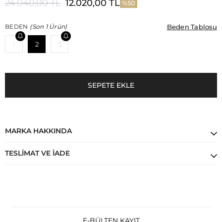
24.040,00 TL
12.020,00 TL
50
Beden Tablosu
Beden Tablosu
BEDEN
(Son 1 Ürün)
1
2
3
MARKA HAKKINDA
TESLIMAT VE İADE
E-BÜLTEN KAYIT