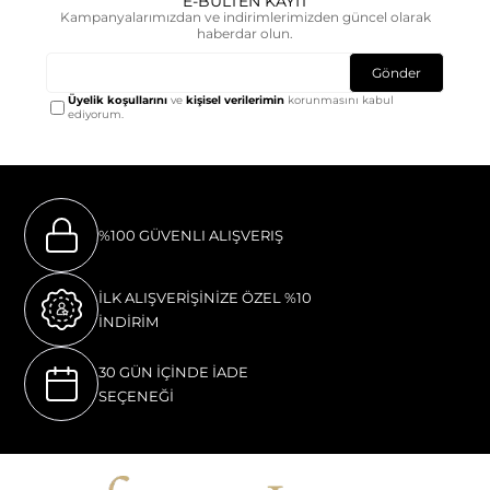
E-BÜLTEN KAYIT
Kampanyalarımızdan ve indirimlerimizden güncel olarak
haberdar olun.
Gönder
Üyelik koşullarını
ve
kişisel verilerimin
korunmasını kabul
ediyorum.
%100 GÜVENLI ALIŞVERIŞ
İLK ALIŞVERİŞİNİZE ÖZEL %10
İNDİRİM
30 GÜN İÇİNDE İADE
SEÇENEĞİ