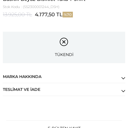
Stok Kodu
(SS2300001244_DSH)
13.925,00 TL
4.177,50 TL
70
TÜKENDİ
MARKA HAKKINDA
TESLIMAT VE İADE