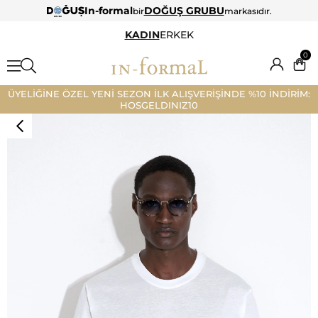
In-formal
DOĞUŞ GRUBU
bir
markasıdır.
KADIN
ERKEK
0
ÜYELİĞİNE ÖZEL YENİ SEZON İLK ALIŞVERİŞİNDE %10 İNDİRİM:
HOSGELDINIZ10