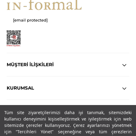
[email protected]
MÜŞTERİ İLİŞKİLERİ
KURUMSAL
YASAL
Tüm site ziyaretçilerimizi daha iyi tanımak, sitemizdeki
kullanıcı deneyimini kişiselleştirmek ve iyileştirmek için web
sitemizde çerezler kullanıyoruz. Çerez ayarlarınızı yönetmek
Copyright© 2025
IN-FORMAL
Tüm hakları saklıdır.
için “Tercihleri Yönet” seçeneğine veya tüm çerezlerin