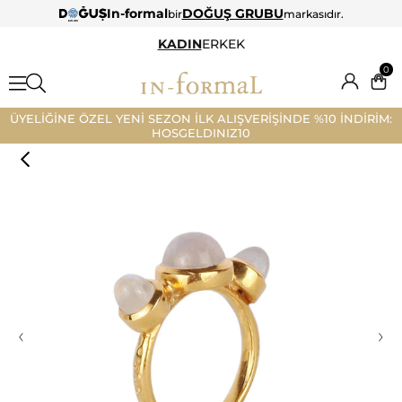
In-formal
DOĞUŞ GRUBU
bir
markasıdır.
KADIN
ERKEK
0
ÜYELİĞİNE ÖZEL YENİ SEZON İLK ALIŞVERİŞİNDE %10 İNDİRİM:
HOSGELDINIZ10
‹
›