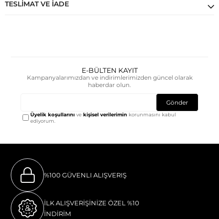
TESLIMAT VE İADE
E-BÜLTEN KAYIT
Kampanyalarımızdan ve indirimlerimizden güncel olarak
haberdar olun.
Gönder
Üyelik koşullarını
ve
kişisel verilerimin
korunmasını kabul
ediyorum.
%100 GÜVENLI ALIŞVERIŞ
İLK ALIŞVERİŞİNİZE ÖZEL %10
İNDİRİM