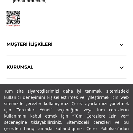
[email protected]
MÜŞTERİ İLİŞKİLERİ
KURUMSAL
YASAL
Tüm site ziyaretçilerimizi daha iyi tanımak, sitemizdeki
kullanıcı deneyimini kişiselleştirmek ve iyileştirmek için web
Copyright© 2025
IN-FORMAL
Tüm hakları saklıdır.
sitemizde çerezler kullanıyoruz. Çerez ayarlarınızı yönetmek
için “Tercihleri Yönet” seçeneğine veya tüm çerezlerin
kullanımını kabul etmek için “Tüm Çerezlere İzin Ver”
seçeneğine tıklayabilirsiniz. Sitemizdeki çerezleri ve bu
SOSYAL MEDYA
çerezleri hangi amaçla kullandığımızı Çerez Politikası’ndan