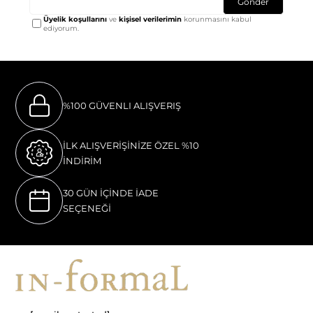
Gönder
Üyelik koşullarını
ve
kişisel verilerimin
korunmasını kabul
ediyorum.
%100 GÜVENLI ALIŞVERIŞ
İLK ALIŞVERİŞİNİZE ÖZEL %10
İNDİRİM
30 GÜN İÇİNDE İADE
SEÇENEĞİ