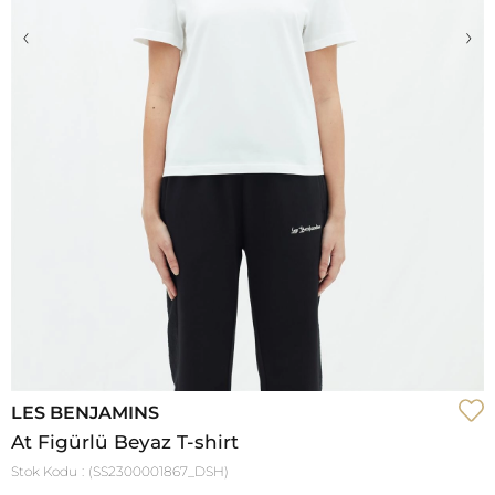
‹
›
LES BENJAMINS
At Figürlü Beyaz T-shirt
Stok Kodu
(SS2300001867_DSH)