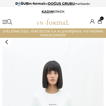
In-formal
DOĞUŞ GRUBU
bir
markasıdır.
KADIN
ERKEK
0
ÜYELİĞİNE ÖZEL YENİ SEZON İLK ALIŞVERİŞİNDE %10 İNDİRİM:
HOSGELDINIZ10