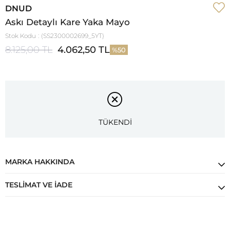
DNUD
Askı Detaylı Kare Yaka Mayo
Stok Kodu
(SS2300002699_5YT)
8.125,00 TL
4.062,50 TL
50
TÜKENDİ
MARKA HAKKINDA
TESLIMAT VE İADE