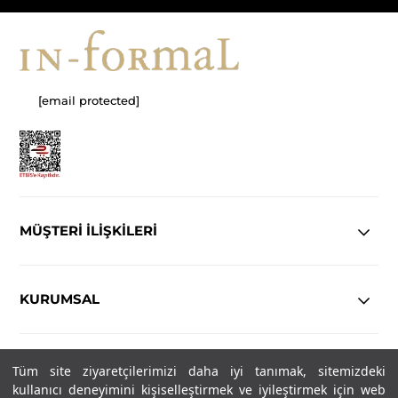
[email protected]
MÜŞTERİ İLİŞKİLERİ
KURUMSAL
YASAL
Tüm site ziyaretçilerimizi daha iyi tanımak, sitemizdeki
kullanıcı deneyimini kişiselleştirmek ve iyileştirmek için web