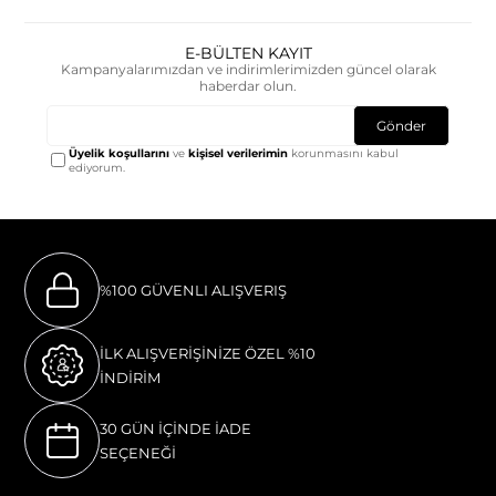
E-BÜLTEN KAYIT
Kampanyalarımızdan ve indirimlerimizden güncel olarak
haberdar olun.
Gönder
Üyelik koşullarını
ve
kişisel verilerimin
korunmasını kabul
ediyorum.
%100 GÜVENLI ALIŞVERIŞ
İLK ALIŞVERİŞİNİZE ÖZEL %10
İNDİRİM
30 GÜN İÇİNDE İADE
SEÇENEĞİ