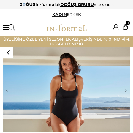
In-formal
DOĞUŞ GRUBU
bir
markasıdır.
KADIN
ERKEK
0
ÜYELİĞİNE ÖZEL YENİ SEZON İLK ALIŞVERİŞİNDE %10 İNDİRİM:
HOSGELDINIZ10
‹
›