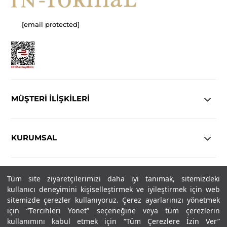
[email protected]
MÜŞTERİ İLİŞKİLERİ
KURUMSAL
YASAL
Tüm site ziyaretçilerimizi daha iyi tanımak, sitemizdeki
kullanıcı deneyimini kişiselleştirmek ve iyileştirmek için web
Copyright© 2025
IN-FORMAL
Tüm hakları saklıdır.
sitemizde çerezler kullanıyoruz. Çerez ayarlarınızı yönetmek
için “Tercihleri Yönet” seçeneğine veya tüm çerezlerin
kullanımını kabul etmek için “Tüm Çerezlere İzin Ver”