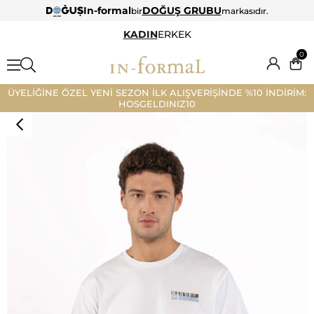
In-formal
DOĞUŞ GRUBU
bir
markasıdır.
KADIN
ERKEK
0
ÜYELİĞİNE ÖZEL YENİ SEZON İLK ALIŞVERİŞİNDE %10 İNDİRİM:
HOSGELDINIZ10