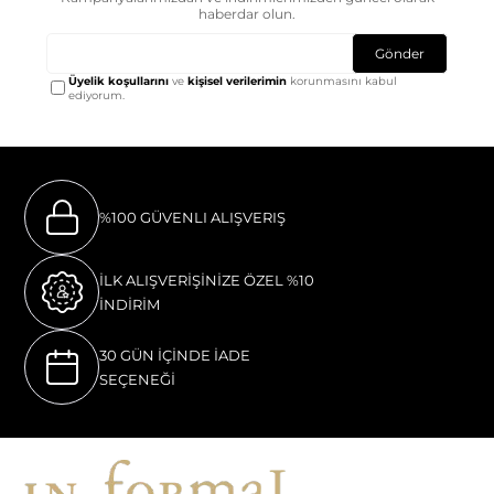
haberdar olun.
Gönder
Üyelik koşullarını
ve
kişisel verilerimin
korunmasını kabul
ediyorum.
%100 GÜVENLI ALIŞVERIŞ
İLK ALIŞVERİŞİNİZE ÖZEL %10
İNDİRİM
30 GÜN İÇİNDE İADE
SEÇENEĞİ